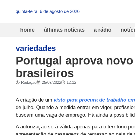
quinta-feira, 6 de agosto de 2026
home
últimas notícias
a rádio
notíc
variedades
Portugal aprova novo 
brasileiros
Redação
25/07/2022
12:12
A criação de um
visto para procura de trabalho em
de julho. Quando a medida entrar em vigor, profissi
buscam uma vaga de emprego. Há ainda a possibilida
A autorização será válida apenas para o território po
apresentação de passagens de regresso ao país de 