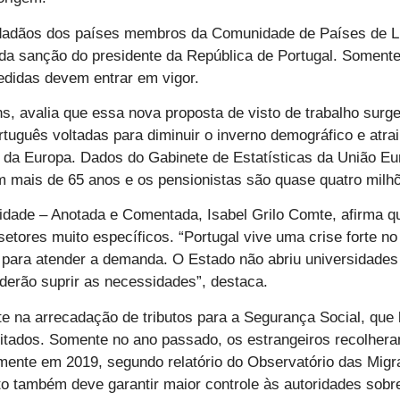
 cidadãos dos países membros da Comunidade de Países de 
a da sanção do presidente da República de Portugal. Soment
edidas devem entrar em vigor.
, avalia que essa nova proposta de visto de trabalho sur
rtuguês voltadas para diminuir o inverno demográfico e atra
e da Europa. Dados do Gabinete de Estatísticas da União Eu
mais de 65 anos e os pensionistas são quase quatro milhõe
alidade – Anotada e Comentada, Isabel Grilo Comte, afirma qu
tores muito específicos. “Portugal vive uma crise forte no
 para atender a demanda. O Estado não abriu universidades
oderão suprir as necessidades”, destaca.
te na arrecadação de tributos para a Segurança Social, que
itados. Somente no ano passado, os estrangeiros recolher
omente em 2019, segundo relatório do Observatório das Migr
to também deve garantir maior controle às autoridades sobr