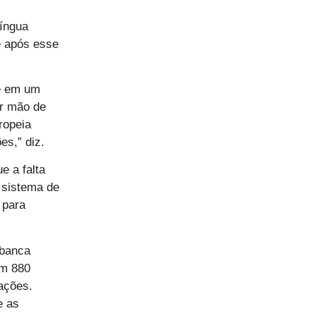
Língua
e após esse
ge em um
ir mão de
ropeia
s,” diz.
e a falta
 sistema de
 para
 banca
am 880
ações.
e as