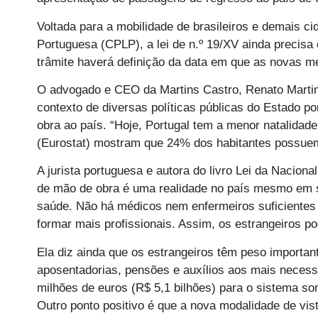
Voltada para a mobilidade de brasileiros e demais
Portuguesa (CPLP), a lei de n.º 19/XV ainda precis
trâmite haverá definição da data em que as novas m
O advogado e CEO da Martins Castro, Renato Martins
contexto de diversas políticas públicas do Estado po
obra ao país. “Hoje, Portugal tem a menor natalidad
(Eurostat) mostram que 24% dos habitantes possuem 
A jurista portuguesa e autora do livro Lei da Nacion
de mão de obra é uma realidade no país mesmo em se
saúde. Não há médicos nem enfermeiros suficientes
formar mais profissionais. Assim, os estrangeiros p
Ela diz ainda que os estrangeiros têm peso importan
aposentadorias, pensões e auxílios aos mais necess
milhões de euros (R$ 5,1 bilhões) para o sistema s
Outro ponto positivo é que a nova modalidade de vis