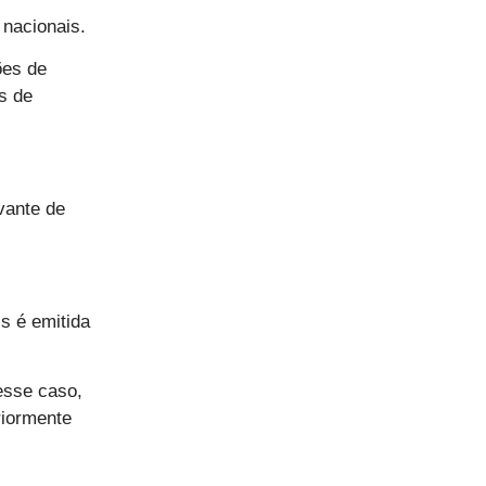
 nacionais.
ões de
s de
vante de
s é emitida
esse caso,
riormente