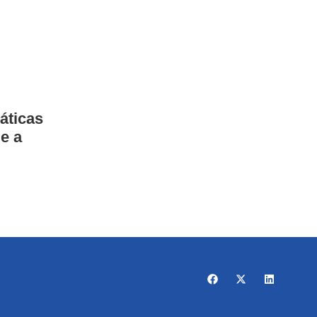
áticas
e a