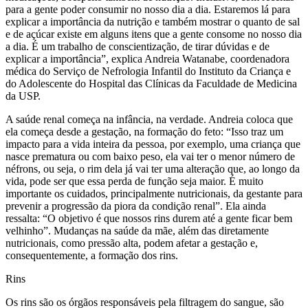
para a gente poder consumir no nosso dia a dia. Estaremos lá para
explicar a importância da nutrição e também mostrar o quanto de sal
e de açúcar existe em alguns itens que a gente consome no nosso dia
a dia. É um trabalho de conscientização, de tirar dúvidas e de
explicar a importância”, explica Andreia Watanabe, coordenadora
médica do Serviço de Nefrologia Infantil do Instituto da Criança e
do Adolescente do Hospital das Clínicas da Faculdade de Medicina
da USP.
A saúde renal começa na infância, na verdade. Andreia coloca que
ela começa desde a gestação, na formação do feto: “Isso traz um
impacto para a vida inteira da pessoa, por exemplo, uma criança que
nasce prematura ou com baixo peso, ela vai ter o menor número de
néfrons, ou seja, o rim dela já vai ter uma alteração que, ao longo da
vida, pode ser que essa perda de função seja maior. É muito
importante os cuidados, principalmente nutricionais, da gestante para
prevenir a progressão da piora da condição renal”. Ela ainda
ressalta: “O objetivo é que nossos rins durem até a gente ficar bem
velhinho”. Mudanças na saúde da mãe, além das diretamente
nutricionais, como pressão alta, podem afetar a gestação e,
consequentemente, a formação dos rins.
Rins
Os rins são os órgãos responsáveis pela filtragem do sangue, são