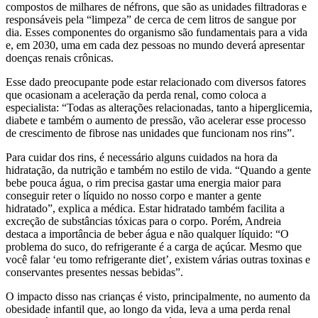
compostos de milhares de néfrons, que são as unidades filtradoras e
responsáveis pela “limpeza” de cerca de cem litros de sangue por
dia. Esses componentes do organismo são fundamentais para a vida
e, em 2030, uma em cada dez pessoas no mundo deverá apresentar
doenças renais crônicas.
Esse dado preocupante pode estar relacionado com diversos fatores
que ocasionam a aceleração da perda renal, como coloca a
especialista: “Todas as alterações relacionadas, tanto a hiperglicemia,
diabete e também o aumento de pressão, vão acelerar esse processo
de crescimento de fibrose nas unidades que funcionam nos rins”.
Para cuidar dos rins, é necessário alguns cuidados na hora da
hidratação, da nutrição e também no estilo de vida. “Quando a gente
bebe pouca água, o rim precisa gastar uma energia maior para
conseguir reter o líquido no nosso corpo e manter a gente
hidratado”, explica a médica. Estar hidratado também facilita a
excreção de substâncias tóxicas para o corpo. Porém, Andreia
destaca a importância de beber água e não qualquer líquido: “O
problema do suco, do refrigerante é a carga de açúcar. Mesmo que
você falar ‘eu tomo refrigerante diet’, existem várias outras toxinas e
conservantes presentes nessas bebidas”.
O impacto disso nas crianças é visto, principalmente, no aumento da
obesidade infantil que, ao longo da vida, leva a uma perda renal