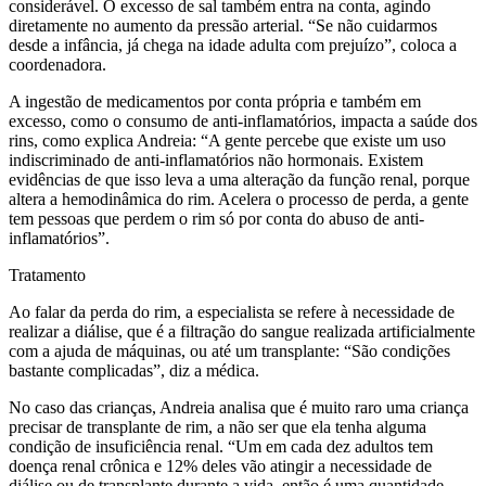
considerável. O excesso de sal também entra na conta, agindo
diretamente no aumento da pressão arterial. “Se não cuidarmos
desde a infância, já chega na idade adulta com prejuízo”, coloca a
coordenadora.
A ingestão de medicamentos por conta própria e também em
excesso, como o consumo de anti-inflamatórios, impacta a saúde dos
rins, como explica Andreia: “A gente percebe que existe um uso
indiscriminado de anti-inflamatórios não hormonais. Existem
evidências de que isso leva a uma alteração da função renal, porque
altera a hemodinâmica do rim. Acelera o processo de perda, a gente
tem pessoas que perdem o rim só por conta do abuso de anti-
inflamatórios”.
Tratamento
Ao falar da perda do rim, a especialista se refere à necessidade de
realizar a diálise, que é a filtração do sangue realizada artificialmente
com a ajuda de máquinas, ou até um transplante: “São condições
bastante complicadas”, diz a médica.
No caso das crianças, Andreia analisa que é muito raro uma criança
precisar de transplante de rim, a não ser que ela tenha alguma
condição de insuficiência renal. “Um em cada dez adultos tem
doença renal crônica e 12% deles vão atingir a necessidade de
diálise ou de transplante durante a vida, então é uma quantidade