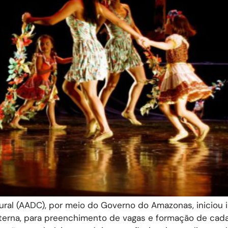
al (AADC), por meio do Governo do Amazonas, iniciou 
xterna, para preenchimento de vagas e formação de cad