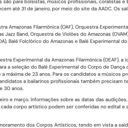
são para bolsistas, músicos profissionais, coralistas e 
tecem até 31 de janeiro, por meio do site da AADC. Os sal
tra Amazonas Filarmônica (OAF), Orquestra Experimenta
s Jazz Band, Orquestra de Violões do Amazonas (OVAM)
), Balé Folclórico do Amazonas e Balé Experimental d
uestra Experimental da Amazonas Filarmônica (OEAF), a 
para a seleção do Balé Experimental do Corpo de Dança 
 a máxima de 23 anos. Para os candidatos a músicos pro
 candidatos a bailarinos profissionais também precisam t
de 30 anos.
eiro e março. Informações sobre as datas das audições
cada corpo artístico podem ser conferidas no edital e 
imoramento dos Corpos Artísticos, tendo em vista a saí