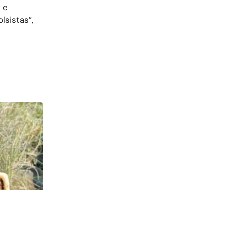
 e
lsistas”,