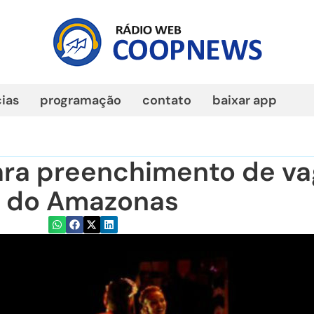
cias
programação
contato
baixar app
ara preenchimento de v
s do Amazonas