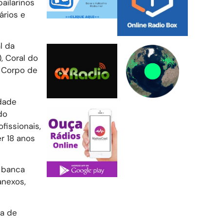
bailarinos
ários e
l da
, Coral do
o Corpo de
idade
do
fissionais,
er 18 anos
, banca
anexos,
da de