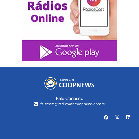
Fale Conosco
falecom@radiowebcoopnews.com.br