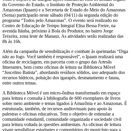
do Governo do Estado, o Instituto de Proteção Ambiental do
Amazonas (Ipaam) e a Secretaria de Estado do Meio do Amazonas
(Sema) participarão neste sábado (04/11) da segunda edição do
programa “Todos pelo Amazonas”. O evento será realizado no
Centro de Educação de Tempo Integral Elisa Bessa Freire, na
avenida Itáuba, próximo à Bola do Produtor, no bairro Jorge
Teixeira, zona leste de Manaus. As atividades serão realizadas das
8h às 16h.
Além da campanha de sensibilização e combate às queimadas “Diga
não ao fogo. Você também é responsável”, o Ipaam realizará uma
oficina de reciclagem, em parceria com o grupo das Artesãs
Itinerantes, bem como oficinas de leitura na Biblioteca Móvel
“Juscelino Batista”, abordando resíduos sólidos, uso adequado dos
recursos hídricos, poluição dos igarapés, desmatamento e fauna,
entre outros temas.
A Biblioteca Móvel é um micro-ônibus transformado em espaço
para leitura e consulta à bibliografia de 600 exemplares de livros
sobre meio ambiente e temas ligados à Amazônia e ao Amazonas. É
estruturada, também, de recursos audiovisuais para apoio às
palestras e oficinas educativas. Tem o objetivo de estimular a
comunidade estudantil, comunidade organizada e sociedade civil
para leitura voltada às questões ambientais. As oficinas de leitura
visam sensibilizar estudantes e comunitários do município para a