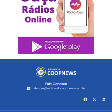
Fale Conosco
falecom@radiowebcoopnews.com.br