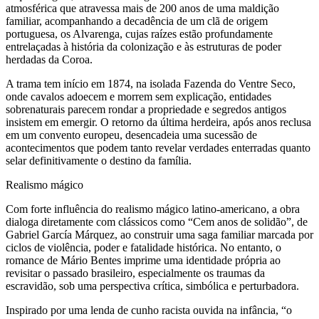
atmosférica que atravessa mais de 200 anos de uma maldição
familiar, acompanhando a decadência de um clã de origem
portuguesa, os Alvarenga, cujas raízes estão profundamente
entrelaçadas à história da colonização e às estruturas de poder
herdadas da Coroa.
A trama tem início em 1874, na isolada Fazenda do Ventre Seco,
onde cavalos adoecem e morrem sem explicação, entidades
sobrenaturais parecem rondar a propriedade e segredos antigos
insistem em emergir. O retorno da última herdeira, após anos reclusa
em um convento europeu, desencadeia uma sucessão de
acontecimentos que podem tanto revelar verdades enterradas quanto
selar definitivamente o destino da família.
Realismo mágico
Com forte influência do realismo mágico latino-americano, a obra
dialoga diretamente com clássicos como “Cem anos de solidão”, de
Gabriel García Márquez, ao construir uma saga familiar marcada por
ciclos de violência, poder e fatalidade histórica. No entanto, o
romance de Mário Bentes imprime uma identidade própria ao
revisitar o passado brasileiro, especialmente os traumas da
escravidão, sob uma perspectiva crítica, simbólica e perturbadora.
Inspirado por uma lenda de cunho racista ouvida na infância, “o