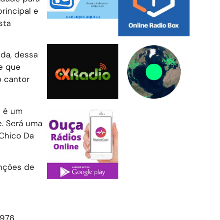
rincipal e
sta
nda, dessa
e que
o cantor
s é um
e. Será uma
Chico Da
anções de
1976