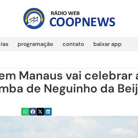
cias
programação
contato
baixar app
em Manaus vai celebrar 
mba de Neguinho da Bei