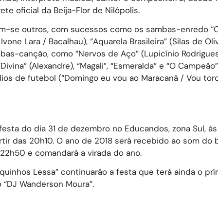
e oficial da Beija-Flor de Nilópolis.
iram-se outros, com sucessos como os sambas-enredo “
Ivone Lara / Bacalhau), “Aquarela Brasileira” (Silas de Oliv
mbas-canção, como “Nervos de Aço” (Lupicínio Rodrigues
 “Divina” (Alexandre), “Magali”, “Esmeralda” e “O Campeão”
os de futebol (“Domingo eu vou ao Maracanã / Vou torc
festa do dia 31 de dezembro no Educandos, zona Sul, à
rtir das 20h10. O ano de 2018 será recebido ao som do 
s 22h50 e comandará a virada do ano.
rquinhos Lessa” continuarão a festa que terá ainda o pr
 o “DJ Wanderson Moura”.