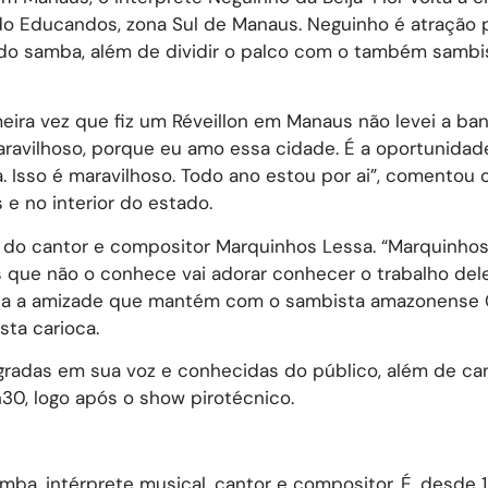
do Educandos, zona Sul de Manaus. Neguinho é atração p
do samba, além de dividir o palco com o também sambi
meira vez que fiz um Réveillon em Manaus não levei a ba
aravilhoso, porque eu amo essa cidade. É a oportunidad
. Isso é maravilhoso. Todo ano estou por ai”, comentou 
e no interior do estado.
l do cantor e compositor Marquinhos Lessa. “Marquinho
 que não o conhece vai adorar conhecer o trabalho del
nda a amizade que mantém com o sambista amazonense 
sta carioca.
gradas em sua voz e conhecidas do público, além de c
30, logo após o show pirotécnico.
mba, intérprete musical, cantor e compositor. É, desde 