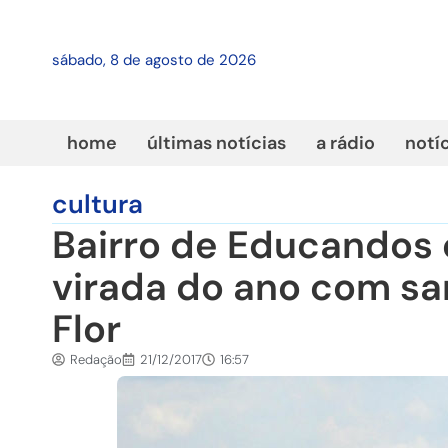
sábado, 8 de agosto de 2026
home
últimas notícias
a rádio
notí
cultura
Bairro de Educandos 
virada do ano com sa
Flor
Redação
21/12/2017
16:57