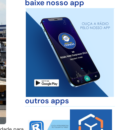
baixe nosso app
outros apps
idade para