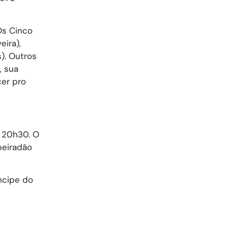
Os Cinco
eira),
). Outros
, sua
er pro
s 20h30. O
beiradão
íncipe do