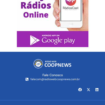
Fale Conosco
falecom@radiowebcoopnews.com.br