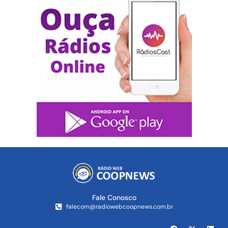
Fale Conosco
falecom@radiowebcoopnews.com.br