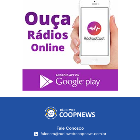
Fale Conosco
falecom@radiowebcoopnews.com.br