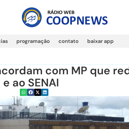
cias
programação
contato
baixar app
ncordam com MP que re
 e ao SENAI