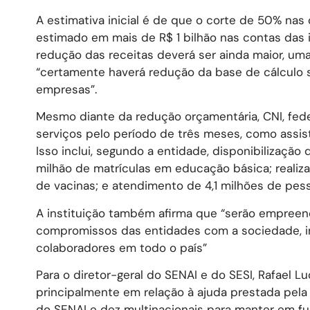
A estimativa inicial é de que o corte de 50% na
estimado em mais de R$ 1 bilhão nas contas das i
redução das receitas deverá ser ainda maior, um
“certamente haverá redução da base de cálculo s
empresas”.
Mesmo diante da redução orçamentária, CNI, fe
serviços pelo período de três meses, como assist
Isso inclui, segundo a entidade, disponibilização
milhão de matrículas em educação básica; realizaç
de vacinas; e atendimento de 4,1 milhões de pes
A instituição também afirma que “serão empreen
compromissos das entidades com a sociedade, i
colaboradores em todo o país”
Para o diretor-geral do SENAI e do SESI, Rafael L
principalmente em relação à ajuda prestada pela
do SENAI e dez multinacionais para manter em f