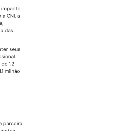
m impacto
 a CNI, a
a,
ia das
nter seus
sional.
 de 1,2
,1 milhão
a parceira
cientes