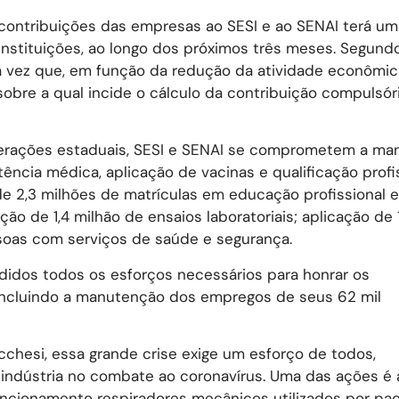
s contribuições das empresas ao SESI e ao SENAI terá u
nstituições, ao longo dos próximos três meses. Segundo
a vez que, em função da redução da atividade econômic
obre a qual incide o cálculo da contribuição compulsór
derações estaduais, SESI e SENAI se comprometem a ma
ência médica, aplicação de vacinas e qualificação profis
 de 2,3 milhões de matrículas em educação profissional e
ão de 1,4 milhão de ensaios laboratoriais; aplicação de 1
soas com serviços de saúde e segurança.
didos todos os esforços necessários para honrar os
ncluindo a manutenção dos empregos de seus 62 mil
ucchesi, essa grande crise exige um esforço de todos,
 indústria no combate ao coronavírus. Uma das ações é 
uncionamento respiradores mecânicos utilizados por pa