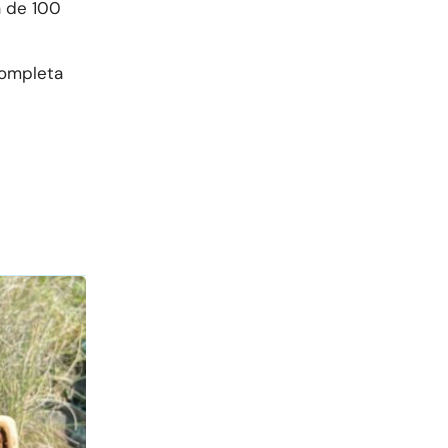
a de 100
completa