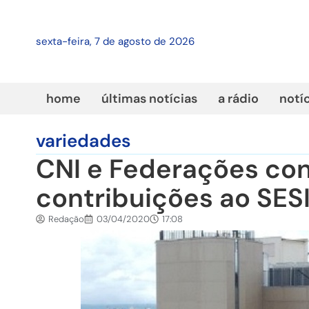
sexta-feira, 7 de agosto de 2026
home
últimas notícias
a rádio
notí
variedades
CNI e Federações co
contribuições ao SESI
Redação
03/04/2020
17:08