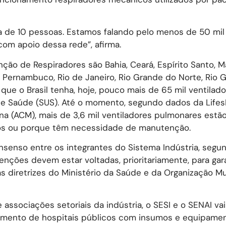
ia de 10 pessoas. Estamos falando pelo menos de 50 mil
com apoio dessa rede”, afirma.
ção de Respiradores são Bahia, Ceará, Espírito Santo, M
, Pernambuco, Rio de Janeiro, Rio Grande do Norte, Rio 
 que o Brasil tenha, hoje, pouco mais de 65 mil ventilad
de Saúde (SUS). Até o momento, segundo dados da Life
na (ACM), mais de 3,6 mil ventiladores pulmonares estão
dos ou porque têm necessidade de manutenção.
senso entre os integrantes do Sistema Indústria, segu
nções devem estar voltadas, prioritariamente, para gara
s diretrizes do Ministério da Saúde e da Organização M
associações setoriais da indústria, o SESI e o SENAI va
imento de hospitais públicos com insumos e equipame