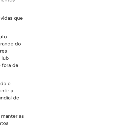
 vidas que
ato
Grande do
ores
sHub
 fora de
ndo o
ntir a
undial de
i manter as
ntos