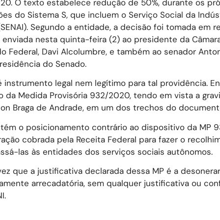
020. O texto estabelece redução de 50%, durante os pró
es do Sistema S, que incluem o Serviço Social da Indúst
(SENAI). Segundo a entidade, a decisão foi tomada em r
 enviada nesta quinta-feira (2) ao presidente da Câmar
do Federal, Davi Alcolumbre, e também ao senador Anto
presidência do Senado.
instrumento legal nem legítimo para tal providência. En
o da Medida Provisória 932/2020, tendo em vista a gra
bson Braga de Andrade, em um dos trechos do document
ntém o posicionamento contrário ao dispositivo da MP 
ação cobrada pela Receita Federal para fazer o recolhi
ssá-las às entidades dos serviços sociais autônomos.
ez que a justificativa declarada dessa MP é a desonera
mente arrecadatória, sem qualquer justificativa ou co
I.