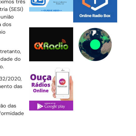
ximos três
ria (SESI)
eunião
a dos
nio
tretanto,
vidade do
o.
932/2020,
mento das
rão das
nformidade