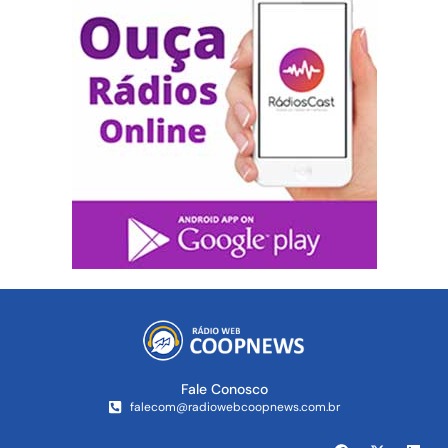
Fale Conosco
falecom@radiowebcoopnews.com.br