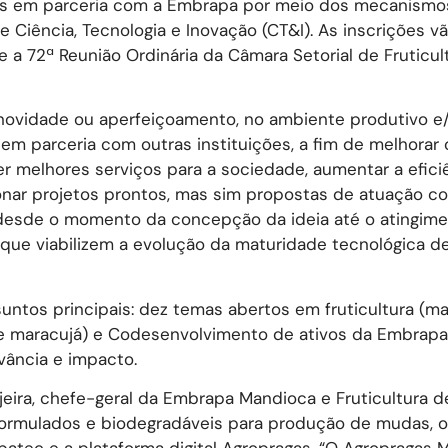
as em parceria com a Embrapa por meio dos mecanismo
 Ciência, Tecnologia e Inovação (CT&I). As inscrições vã
a 72ª Reunião Ordinária da Câmara Setorial de Fruticul
novidade ou aperfeiçoamento, no ambiente produtivo e/o
em parceria com outras instituições, a fim de melhorar 
 melhores serviços para a sociedade, aumentar a efici
cionar projetos prontos, mas sim propostas de atuação c
s desde o momento da concepção da ideia até o atingim
 que viabilizem a evolução da maturidade tecnológica d
tos principais: dez temas abertos em fruticultura (ma
 e maracujá) e Codesenvolvimento de ativos da Embrapa
vância e impacto.
jeira, chefe-geral da Embrapa Mandioca e Fruticultura d
formulados e biodegradáveis para produção de mudas, o
ec e a plataforma digital Agropragas. “O Agropragas M