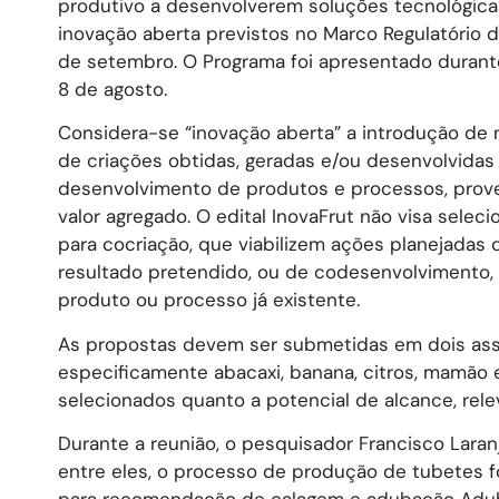
produtivo a desenvolverem soluções tecnológic
inovação aberta previstos no Marco Regulatório de
de setembro. O Programa foi apresentado durante 
8 de agosto.
Considera-se “inovação aberta” a introdução de 
de criações obtidas, geradas e/ou desenvolvidas 
desenvolvimento de produtos e processos, prover
valor agregado. O edital InovaFrut não visa sele
para cocriação, que viabilizem ações planejada
resultado pretendido, ou de codesenvolvimento,
produto ou processo já existente.
As propostas devem ser submetidas em dois assun
especificamente abacaxi, banana, citros, mamão
selecionados quanto a potencial de alcance, rele
Durante a reunião, o pesquisador Francisco Laran
entre eles, o processo de produção de tubetes 
para recomendação de calagem e adubação Adubat