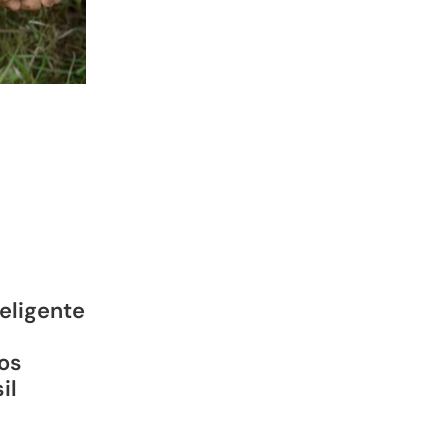
teligente
os
il