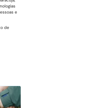
nologias
pessoas e
to de