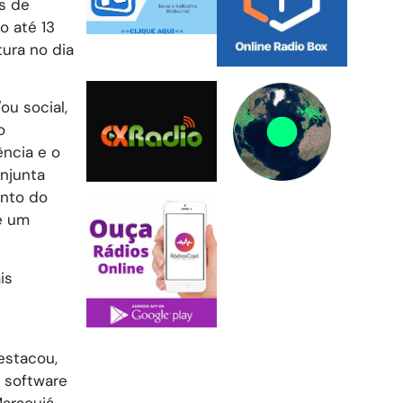
s de
o até 13
tura no dia
u social,
o
ência e o
onjunta
ento do
e um
is
estacou,
 software
aracujá,