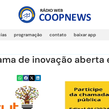
cias
programação
contato
baixar app
ama de inovação aberta