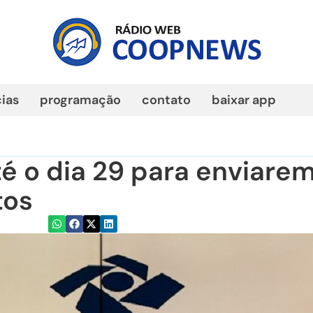
cias
programação
contato
baixar app
 o dia 29 para enviare
tos