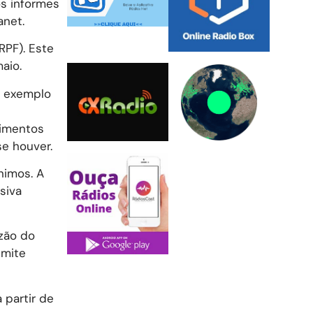
os informes
anet.
RPF). Este
aio.
a exemplo
dimentos
e houver.
nimos. A
siva
zão do
imite
 partir de