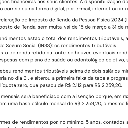
es financeiras aos seus clientes. A disponibilização d
 correio ou na forma digital, por e-mail, internet ou intr
claração de Imposto de Renda da Pessoa Física 2024 (I
posto de Renda, sem multa, vai de 15 de março a 31 de m
endimentos estão o total dos rendimentos tributáveis, 
do Seguro Social (INSS); os rendimentos tributáveis
osto de renda retido na fonte, se houver; eventuais ren
espesas com plano de saúde ou odontológico coletivo, s
ebeu rendimentos tributáveis acima de dois salários mí
a no dia 6 , e alterou a primeira faixa da tabela progres
íquota zero, que passou de R$ 2.112 para R$ 2.259,20.
 mensais será beneficiado com a isenção porque, em ra
 em uma base cálculo mensal de R$ 2.259,20, o mesmo l
ormes de rendimentos por, no mínimo, 5 anos, contados a