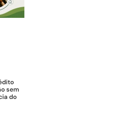
édito
ão sem
cia do