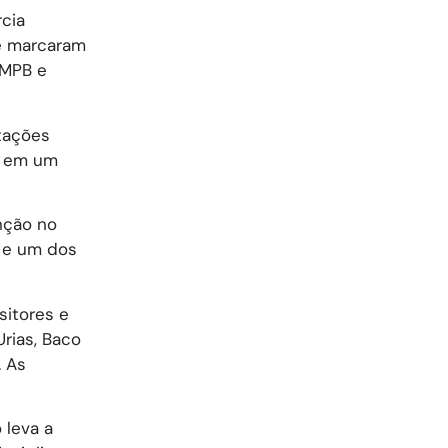
cia
ue marcaram
 MPB e
tações
s em um
nção no
o e um dos
sitores e
Urias, Baco
. As
 leva a