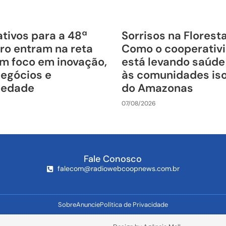
tivos para a 48ª
Sorrisos na Florest
ro entram na reta
Como o cooperativ
om foco em inovação,
está levando saúde
negócios e
às comunidades is
riedade
do Amazonas
07/08/2026
Fale Conosco
falecom@radiowebcoopnews.com.br
Sobre
Anuncie
Política de Privacidade