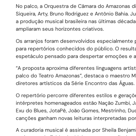
No palco, a Orquestra de Câmara do Amazonas di
Siqueira, Arty, Bruno Rodriguez e Antônio Bahia.
a produção musical brasileira nas últimas décad
ampliaram seus horizontes criativos.
Os arranjos foram desenvolvidos especialmente p
para repertórios conhecidos do público. O resu
espetáculo pensado para despertar emoções e ap
“A proposta aproxima diferentes linguagens artí
palco do Teatro Amazonas”, destaca o maestro Ma
diretores artísticos da Série Encontro das Águas.
O repertório percorre diferentes estilos e geraç
intérpretes homenageados estão Nação Zumbi, Jaloo
Exu do Blues, JotaPê, João Gomes, Mestrinho, Duda 
canções ganham novas leituras interpretadas po
A curadoria musical é assinada por Sheila Benjami