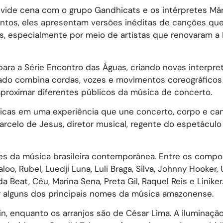
vide cena com o grupo Gandhicats e os intérpretes Már
 Juntos, eles apresentam versões inéditas de canções q
as, especialmente por meio de artistas que renovaram a
ara a Série Encontro das Águas, criando novas interpre
ltado combina cordas, vozes e movimentos coreográfico
roximar diferentes públicos da música de concerto.
sticas em uma experiência que une concerto, corpo e ca
rcelo de Jesus, diretor musical, regente do espetácul
ões da música brasileira contemporânea. Entre os compo
, Rubel, Luedji Luna, Luli Braga, Silva, Johnny Hooker, 
Beat, Céu, Marina Sena, Preta Gil, Raquel Reis e Liniker
r alguns dos principais nomes da música amazonense.
n, enquanto os arranjos são de César Lima. A iluminação