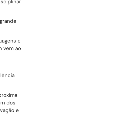
sciplinar
 grande
uagens e
em vem ao
lência
proxima
 um dos
ovação e