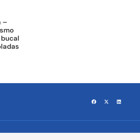
a –
ismo
 bucal
oladas