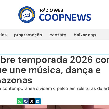
cias
programação
contato
baixar app
abre temporada 2026 c
ue une música, dança e
mazonas
 contemporânea dividem o palco em releituras de art