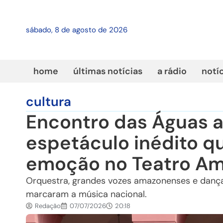
sábado, 8 de agosto de 2026
home
últimas notícias
a rádio
notí
cultura
Encontro das Águas 
espetáculo inédito q
emoção no Teatro A
Orquestra, grandes vozes amazonenses e dança
marcaram a música nacional.
Redação
07/07/2026
20:18