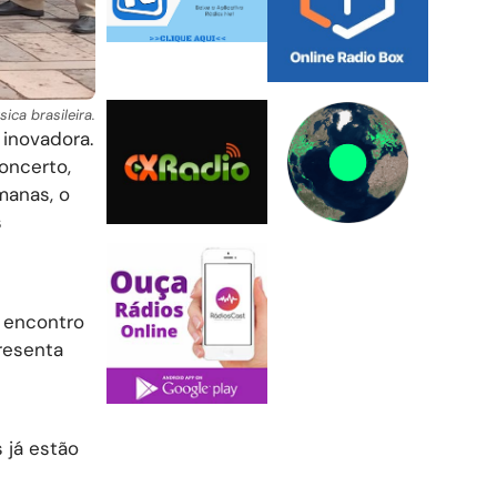
ca brasileira.
 inovadora.
oncerto,
manas, o
s
e
 encontro
resenta
 já estão