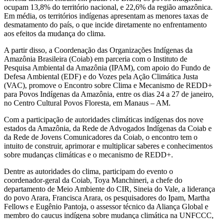
ocupam 13,8% do território nacional, e 22,6% da região amazônica.
Em média, os territórios indígenas apresentam as menores taxas de
desmatamento do país, o que incide diretamente no enfrentamento
aos efeitos da mudança do clima.
A partir disso, a Coordenação das Organizações Indígenas da
Amazônia Brasileira (Coiab) em parceria com o Instituto de
Pesquisa Ambiental da Amazônia (IPAM), com apoio do Fundo de
Defesa Ambiental (EDF) e do Vozes pela Ação Climática Justa
(VAC), promove o Encontro sobre Clima e Mecanismo de REDD+
para Povos Indígenas da Amazônia, entre os dias 24 a 27 de janeiro,
no Centro Cultural Povos Floresta, em Manaus – AM.
Com a participação de autoridades climáticas indígenas dos nove
estados da Amazônia, da Rede de Advogados Indígenas da Coiab e
da Rede de Jovens Comunicadores da Coiab, o encontro tem o
intuito de construir, aprimorar e multiplicar saberes e conhecimentos
sobre mudanças climáticas e o mecanismo de REDD+.
Dentre as autoridades do clima, participam do evento o
coordenador-geral da Coiab, Toya Manchineri, a chefe do
departamento de Meio Ambiente do CIR, Sineia do Vale, a liderança
do povo Arara, Francisca Arara, os pesquisadores do Ipam, Martha
Fellows e Eugênio Pantoja, o assessor técnico da Aliança Global e
membro do caucus indígena sobre mudança climática na UNFCCC,