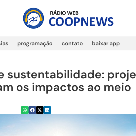
cias
programação
contato
baixar app
e sustentabilidade: proj
am os impactos ao meio