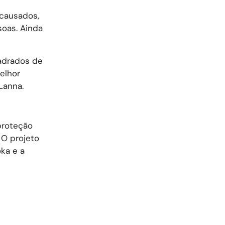
 causados,
oas. Ainda
adrados de
elhor
Lanna.
proteção
 O projeto
ka e a