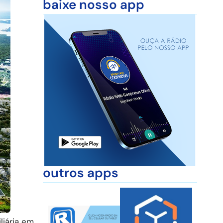
baixe nosso app
outros apps
iária em