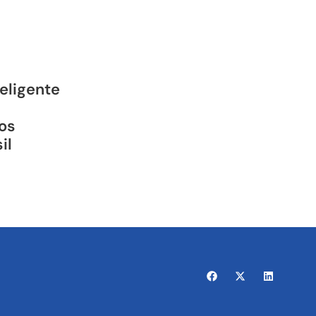
teligente
os
il