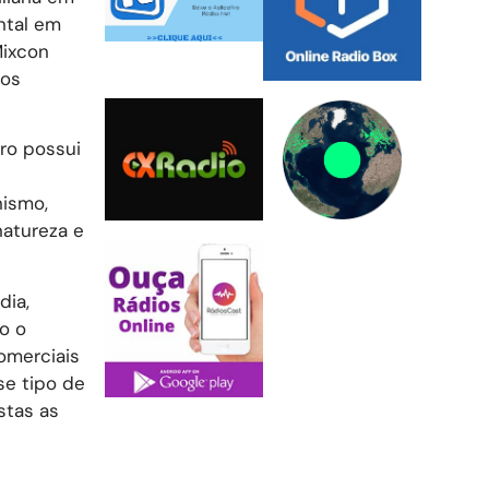
ntal em
Mixcon
dos
rro possui
nismo,
natureza e
dia,
o o
omerciais
se tipo de
stas as