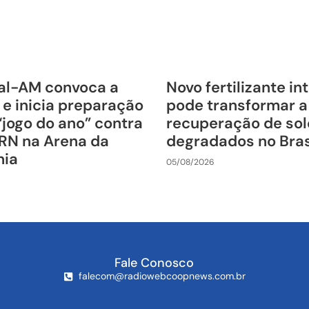
al-AM convoca a
Novo fertilizante in
 e inicia preparação
pode transformar a
“jogo do ano” contra
recuperação de sol
RN na Arena da
degradados no Bras
nia
05/08/2026
Fale Conosco
falecom@radiowebcoopnews.com.br