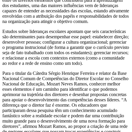
entre os diversos elementos que contribuem para a aprendizagem
dos estudantes, uma das maiores influências vem de lideranças
capazes de entender as necessidades das escolas, estando ativamente
envolvidas com a atribuição dos papéis e responsabilidades de todos
na organização para atingir o objetivo comum.
Estudos sobre lideranças escolares apontam que seis características
são determinantes para desempenhar esse papel: estabelecer direção;
desenvolver pessoas; configurar a cultura organizacional; gerenciar
o programa instrucional (de forma a garantir que o currículo previsto
seja de fato trabalhado com todos os estudantes); gerenciar recursos;
e relacionar a escola com contextos externos (como a comunidade
ao redor e a rede de ensino como um todo).
Para o titular da Cátedra Sérgio Henrique Ferreira e relator da Base
Nacional Comum de Competências do Diretor Escolar no Conselho
Nacional de Educação, Mozart Neves Ramos, conhecer melhor
esses elementos é um caminho para identificar o que podemos
aprimorar na trajetória dos diretores e desenhar propostas concretas
para apoiar o desenvolvimento das competências desses líderes. “A
diferença que o diretor faz é enorme. Os educadores que
participaram dessa pesquisa têm um conhecimento acumulado
fantástico sobre a realidade escolar e podem dar uma contribuição
muito grande para o desenvolvimento de uma nova formação para
diretores”, afirmou Mozart Ramos, ao propor a criação de uma rede
de gestores escolares que possam trocar experiências e construir