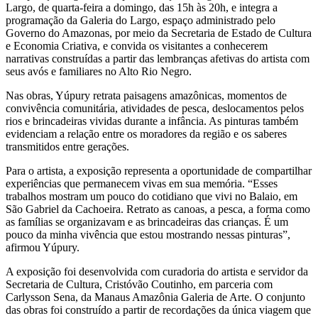
Largo, de quarta-feira a domingo, das 15h às 20h, e integra a
programação da Galeria do Largo, espaço administrado pelo
Governo do Amazonas, por meio da Secretaria de Estado de Cultura
e Economia Criativa, e convida os visitantes a conhecerem
narrativas construídas a partir das lembranças afetivas do artista com
seus avós e familiares no Alto Rio Negro.
Nas obras, Yúpury retrata paisagens amazônicas, momentos de
convivência comunitária, atividades de pesca, deslocamentos pelos
rios e brincadeiras vividas durante a infância. As pinturas também
evidenciam a relação entre os moradores da região e os saberes
transmitidos entre gerações.
Para o artista, a exposição representa a oportunidade de compartilhar
experiências que permanecem vivas em sua memória. “Esses
trabalhos mostram um pouco do cotidiano que vivi no Balaio, em
São Gabriel da Cachoeira. Retrato as canoas, a pesca, a forma como
as famílias se organizavam e as brincadeiras das crianças. É um
pouco da minha vivência que estou mostrando nessas pinturas”,
afirmou Yúpury.
A exposição foi desenvolvida com curadoria do artista e servidor da
Secretaria de Cultura, Cristóvão Coutinho, em parceria com
Carlysson Sena, da Manaus Amazônia Galeria de Arte. O conjunto
das obras foi construído a partir de recordações da única viagem que