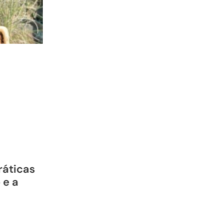
ráticas
 e a