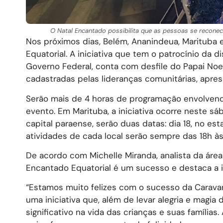
O Natal Encantado possibilita que as pessoas se recone
Nos próximos dias, Belém, Ananindeua, Marituba 
Equatorial. A iniciativa que tem o patrocínio da d
Governo Federal, conta com desfile do Papai Noel
cadastradas pelas lideranças comunitárias, apres
Serão mais de 4 horas de programação envolvendo
evento. Em Marituba, a iniciativa ocorre neste sá
capital paraense, serão duas datas: dia 18, no e
atividades de cada local serão sempre das 18h às
De acordo com Michelle Miranda, analista da área
Encantado Equatorial é um sucesso e destaca a im
“Estamos muito felizes com o sucesso da Caravan
uma iniciativa que, além de levar alegria e mag
significativo na vida das crianças e suas família