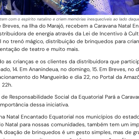
ctem com o espírito natalino e criem memórias inesquecíveis ao lado daq
e Breves, na Ilha do Marajó, recebem a Caravana Natal E
istribuidora de energia através da Lei de Incentivo à Cul
 no trenó mágico, distribuição de brinquedos para cria
entação de teatro e muito mais.
 as crianças e os clientes da distribuidora que partic
bado, 14. Em Ananindeua, no domingo, 15. Em Breves, no di
stacionamento do Mangueirão e dia 22, no Portal da Amazô
 22h.
 de Responsabilidade Social da Equatorial Pará a Carava
portância dessa iniciativa.
a Natal Encantado Equatorial nos municípios do estado
ia do Natal para nossas comunidades, também tem um im
s. A doação de brinquedos é um gesto simples, mas de gr