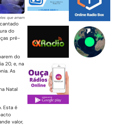
ueles que amam
ncantado
tura do
nças pré-
iparem do
a 20, e, na
nia. As
na Natal
. Esta é
pacto
ande valor,