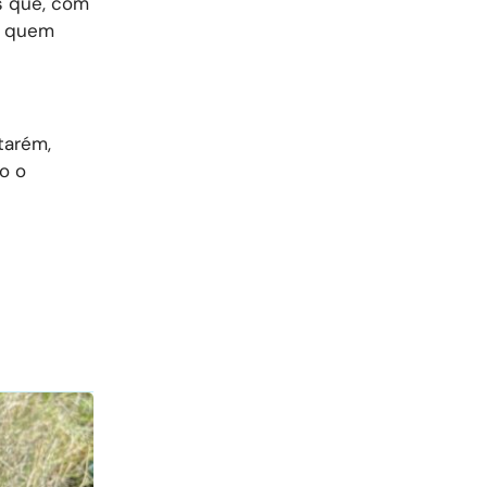
s que, com
a quem
tarém,
o o