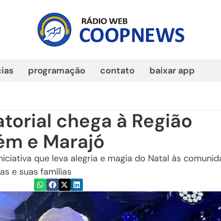
cias
programação
contato
baixar app
torial chega à Região
ém e Marajó
iciativa que leva alegria e magia do Natal às comunid
as e suas famílias