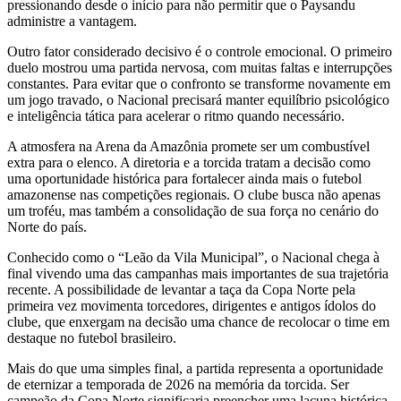
pressionando desde o início para não permitir que o Paysandu
administre a vantagem.
Outro fator considerado decisivo é o controle emocional. O primeiro
duelo mostrou uma partida nervosa, com muitas faltas e interrupções
constantes. Para evitar que o confronto se transforme novamente em
um jogo travado, o Nacional precisará manter equilíbrio psicológico
e inteligência tática para acelerar o ritmo quando necessário.
A atmosfera na Arena da Amazônia promete ser um combustível
extra para o elenco. A diretoria e a torcida tratam a decisão como
uma oportunidade histórica para fortalecer ainda mais o futebol
amazonense nas competições regionais. O clube busca não apenas
um troféu, mas também a consolidação de sua força no cenário do
Norte do país.
Conhecido como o “Leão da Vila Municipal”, o Nacional chega à
final vivendo uma das campanhas mais importantes de sua trajetória
recente. A possibilidade de levantar a taça da Copa Norte pela
primeira vez movimenta torcedores, dirigentes e antigos ídolos do
clube, que enxergam na decisão uma chance de recolocar o time em
destaque no futebol brasileiro.
Mais do que uma simples final, a partida representa a oportunidade
de eternizar a temporada de 2026 na memória da torcida. Ser
campeão da Copa Norte significaria preencher uma lacuna histórica