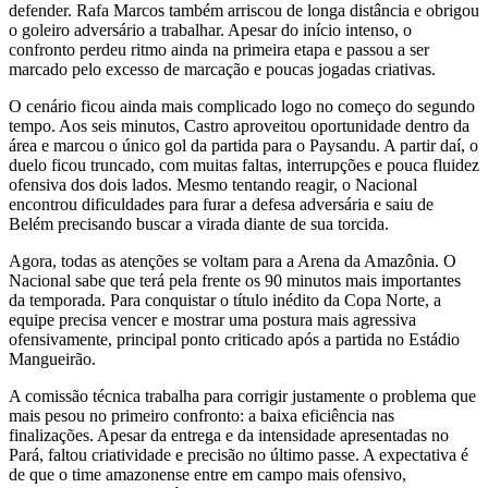
defender. Rafa Marcos também arriscou de longa distância e obrigou
o goleiro adversário a trabalhar. Apesar do início intenso, o
confronto perdeu ritmo ainda na primeira etapa e passou a ser
marcado pelo excesso de marcação e poucas jogadas criativas.
O cenário ficou ainda mais complicado logo no começo do segundo
tempo. Aos seis minutos, Castro aproveitou oportunidade dentro da
área e marcou o único gol da partida para o Paysandu. A partir daí, o
duelo ficou truncado, com muitas faltas, interrupções e pouca fluidez
ofensiva dos dois lados. Mesmo tentando reagir, o Nacional
encontrou dificuldades para furar a defesa adversária e saiu de
Belém precisando buscar a virada diante de sua torcida.
Agora, todas as atenções se voltam para a Arena da Amazônia. O
Nacional sabe que terá pela frente os 90 minutos mais importantes
da temporada. Para conquistar o título inédito da Copa Norte, a
equipe precisa vencer e mostrar uma postura mais agressiva
ofensivamente, principal ponto criticado após a partida no Estádio
Mangueirão.
A comissão técnica trabalha para corrigir justamente o problema que
mais pesou no primeiro confronto: a baixa eficiência nas
finalizações. Apesar da entrega e da intensidade apresentadas no
Pará, faltou criatividade e precisão no último passe. A expectativa é
de que o time amazonense entre em campo mais ofensivo,