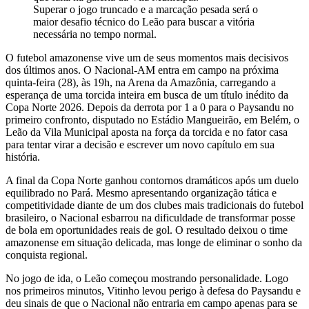
Superar o jogo truncado e a marcação pesada será o
maior desafio técnico do Leão para buscar a vitória
necessária no tempo normal.
O futebol amazonense vive um de seus momentos mais decisivos
dos últimos anos. O Nacional-AM entra em campo na próxima
quinta-feira (28), às 19h, na Arena da Amazônia, carregando a
esperança de uma torcida inteira em busca de um título inédito da
Copa Norte 2026. Depois da derrota por 1 a 0 para o Paysandu no
primeiro confronto, disputado no Estádio Mangueirão, em Belém, o
Leão da Vila Municipal aposta na força da torcida e no fator casa
para tentar virar a decisão e escrever um novo capítulo em sua
história.
A final da Copa Norte ganhou contornos dramáticos após um duelo
equilibrado no Pará. Mesmo apresentando organização tática e
competitividade diante de um dos clubes mais tradicionais do futebol
brasileiro, o Nacional esbarrou na dificuldade de transformar posse
de bola em oportunidades reais de gol. O resultado deixou o time
amazonense em situação delicada, mas longe de eliminar o sonho da
conquista regional.
No jogo de ida, o Leão começou mostrando personalidade. Logo
nos primeiros minutos, Vitinho levou perigo à defesa do Paysandu e
deu sinais de que o Nacional não entraria em campo apenas para se