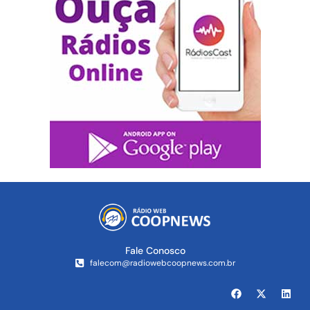
Fale Conosco
falecom@radiowebcoopnews.com.br