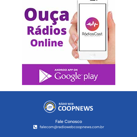
Fale Conosco
falecom@radiowebcoopnews.com.br