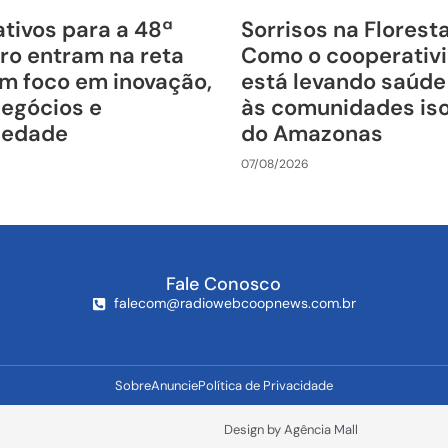
tivos para a 48ª
Sorrisos na Florest
ro entram na reta
Como o cooperativ
om foco em inovação,
está levando saúde
negócios e
às comunidades is
riedade
do Amazonas
07/08/2026
Fale Conosco
falecom@radiowebcoopnews.com.br
Sobre
Anuncie
Política de Privacidade
Design by Agência Mall