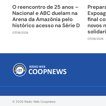
O reencontro de 25 anos –
Prepara
Nacional e ABC duelam na
Expoag
Arena da Amazônia pelo
final c
histórico acesso na Série D
novos 
solida
07/08/2026
07/08/2026
© 2026 Rádio Web Coopnews.