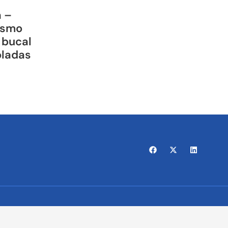
a –
ismo
 bucal
oladas