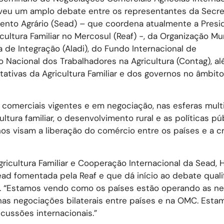
oveu um amplo debate entre os representantes da Secre
mento Agrário (Sead) – que coordena atualmente a Presi
ultura Familiar no Mercosul (Reaf) -, da Organização Mu
de Integração (Aladi), do Fundo Internacional de
 Nacional dos Trabalhadores na Agricultura (Contag), a
ativas da Agricultura Familiar e dos governos no âmbito
comerciais vigentes e em negociação, nas esferas multil
ultura familiar, o desenvolvimento rural e as políticas pú
os visam a liberação do comércio entre os países e a c
cultura Familiar e Cooperação Internacional da Sead, 
Sead fomentada pela Reaf e que dá início ao debate quali
iar. “Estamos vendo como os países estão operando as n
as negociações bilaterais entre países e na OMC. Esta
cussões internacionais.”