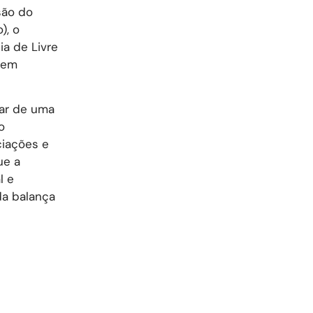
são do
), o
a de Livre
á em
tar de uma
o
ciações e
ue a
l e
da balança