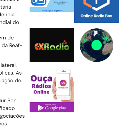
taria
dência
ndial do
lém de
 da Reaf-
ateral,
blicas. As
riação de
Hur Ben
ficado
egociações
mos