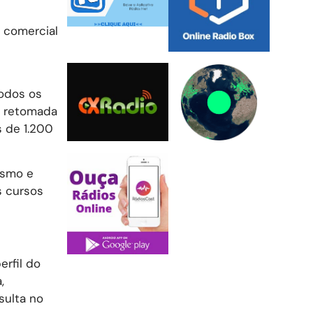
 comercial
todos os
e retomada
s de 1.200
ismo e
s cursos
erfil do
,
sulta no