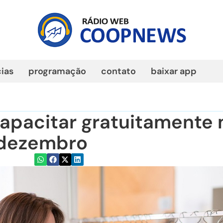
cias
programação
contato
baixar app
apacitar gratuitamente 
 dezembro