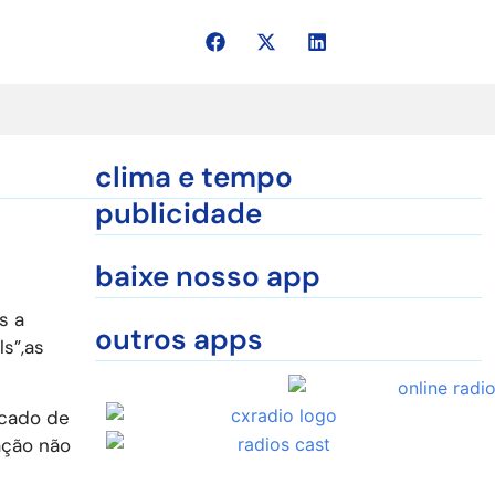
clima e tempo
publicidade
baixe nosso app
s a
outros apps
s”,as
rcado de
ação não