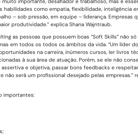
”, é muito importante, desafiador e trabalhoso, mas é esse
habilidades como empatia, flexibilidade, inteligência e
abalho – sob pressão, em equipe – liderança. Empresas 
ior produtividade.” explica Shana Wajntraub.
lting as pessoas que possuem boas “Soft Skills” não s
 mas em todos os todos os âmbitos da vida. “Um líder 
portunidades na carreira, inúmeros cursos, ler livros té
ionadas à sua área de atuação. Porém, se ele não cons
assertiva e objetiva, passar bons feedbacks e respeitar
e não será um profissional desejado pelas empresas.” r
to importantes:
s;