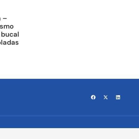
a –
ismo
 bucal
oladas