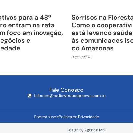
tivos para a 48ª
Sorrisos na Florest
ro entram na reta
Como o cooperativ
om foco em inovação,
está levando saúde
negócios e
às comunidades is
riedade
do Amazonas
07/08/2026
Fale Conosco
falecom@radiowebcoopnews.com.br
Sobre
Anuncie
Política de Privacidade
Design by Agência Mall