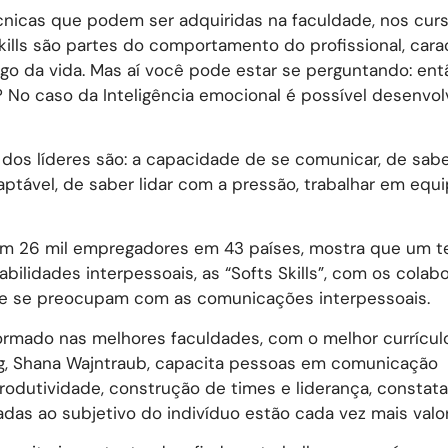
écnicas que podem ser adquiridas na faculdade, nos curs
skills são partes do comportamento do profissional, cara
ngo da vida. Mas aí você pode estar se perguntando: ent
? No caso da Inteligência emocional é possível desenvol
 dos líderes são: a capacidade de se comunicar, de saber
aptável, de saber lidar com a pressão, trabalhar em equi
m 26 mil empregadores em 43 países, mostra que um t
ilidades interpessoais, as “Softs Skills”, com os colab
ue se preocupam com as comunicações interpessoais.
formado nas melhores faculdades, com o melhor currícu
ting, Shana Wajntraub, capacita pessoas em comunicação
produtividade, construção de times e liderança, constat
gadas ao subjetivo do indivíduo estão cada vez mais valo