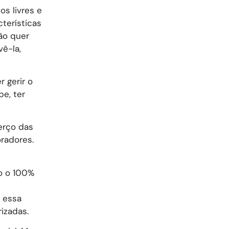
os livres e
cterísticas
ão quer
vê-la,
 gerir o
pe, ter
erço das
oradores.
lo o 100%
a essa
rizadas.