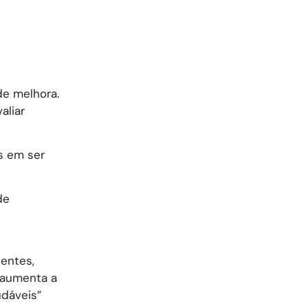
de melhora.
aliar
s em ser
de
entes,
 aumenta a
dáveis”