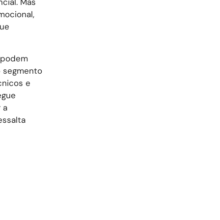
ncial. Mas
mocional,
que
ó podem
do segmento
cnicos e
egue
 a
essalta