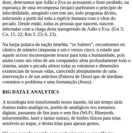
doze, detectamos que Adão e Eva ao acessarem o fruto proibido, na
esperança de uma recompensa (trojan) quebraram o princípio de
infectibilidade, atingindo com este ato, todo programa divino,
infectando a partir daí toda a espécie humana com o vírus do
pecado. Desde então, todas as pessoas que nascem, nascem
infectadas com a chaga desta transgressão de Adão e Eva. (Gn 3;
Co. 15. 22; Rm 3. 23; 6. 23).
Na harpa judaica da nação israelita, “os Salmos”, encontramos no
cântico de número cinquenta e um e versos cinco, o estado que
aquele acesso inconsequente trouxe para toda a humanidade, pois
assim como um vírus de um computador afeta profundamente todo o
sistema, assim o pecado afetou todas as estruturas e dimensões
existenciais de nossas vidas, carecendo abruptamente de uma
intervenção e de um antivírus (Palavra de Deus) que de imediato
constatou o problema e uma formatação (Jesus).
BIG DATA E ANALYTICS
A tecnologia tem transformado nosso mundo, há um tempo atrás
éramos todos analógicos, porém de analógicos nos tornamos
digitais, passamos de fios para o sem fios (Wi-Fi, Bluetooth,
infravermelho, laser e tantas outras), de botões físicos para telas
sensíveis ao toque, e destas telas para apenas gestos.