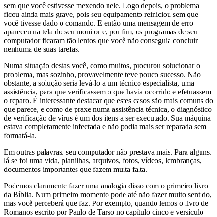
sem que você estivesse mexendo nele. Logo depois, o problema
ficou ainda mais grave, pois seu equipamento reiniciou sem que
você tivesse dado o comando. E então uma mensagem de erro
apareceu na tela do seu monitor e, por fim, os programas de seu
computador ficaram tão lentos que você não conseguia concluir
nenhuma de suas tarefas.
Numa situação destas você, como muitos, procurou solucionar o
problema, mas sozinho, provavelmente teve pouco sucesso. Não
obstante, a solução seria levá-lo a um técnico especialista, uma
assistência, para que verificassem o que havia ocorrido e efetuassem
o reparo. É interessante destacar que estes casos são mais comuns do
que parece, e como de praxe numa assistência técnica, o diagnóstico
de verificação de vírus é um dos itens a ser executado. Sua máquina
estava completamente infectada e não podia mais ser reparada sem
formatá-la.
Em outras palavras, seu computador não prestava mais. Para alguns,
lá se foi uma vida, planilhas, arquivos, fotos, vídeos, lembranças,
documentos importantes que fazem muita falta.
Podemos claramente fazer uma analogia disso com o primeiro livro
da Bíblia. Num primeiro momento pode até não fazer muito sentido,
mas você perceberá que faz. Por exemplo, quando lemos o livro de
Romanos escrito por Paulo de Tarso no capítulo cinco e versículo