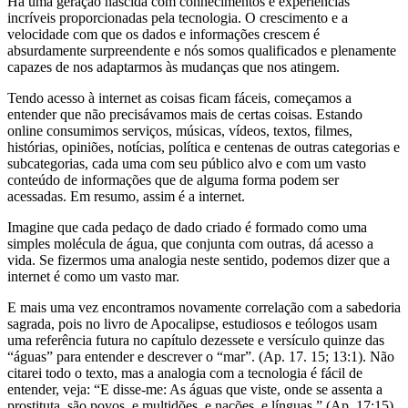
Há uma geração nascida com conhecimentos e experiências
incríveis proporcionadas pela tecnologia. O crescimento e a
velocidade com que os dados e informações crescem é
absurdamente surpreendente e nós somos qualificados e plenamente
capazes de nos adaptarmos às mudanças que nos atingem.
Tendo acesso à internet as coisas ficam fáceis, começamos a
entender que não precisávamos mais de certas coisas. Estando
online consumimos serviços, músicas, vídeos, textos, filmes,
histórias, opiniões, notícias, política e centenas de outras categorias e
subcategorias, cada uma com seu público alvo e com um vasto
conteúdo de informações que de alguma forma podem ser
acessadas. Em resumo, assim é a internet.
Imagine que cada pedaço de dado criado é formado como uma
simples molécula de água, que conjunta com outras, dá acesso a
vida. Se fizermos uma analogia neste sentido, podemos dizer que a
internet é como um vasto mar.
E mais uma vez encontramos novamente correlação com a sabedoria
sagrada, pois no livro de Apocalipse, estudiosos e teólogos usam
uma referência futura no capítulo dezessete e versículo quinze das
“águas” para entender e descrever o “mar”. (Ap. 17. 15; 13:1). Não
citarei todo o texto, mas a analogia com a tecnologia é fácil de
entender, veja: “E disse-me: As águas que viste, onde se assenta a
prostituta, são povos, e multidões, e nações, e línguas.” (Ap. 17:15) .