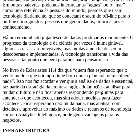
Em outras palavras, podemos interpretar as “águas” ou o “mar”
como uma referência às pessoas do mundo, pessoas que usam
tecnologia diariamente, que se conectam e saem do off-line para o
on-line em segundos, pessoas que geram dados, informações e
conhecimento.
Há um emaranhado gigantesco de dados produzidos diariamente. O
progresso da tecnologia e da ciência por vezes é inimaginável,
algumas coisas são previsíveis, mas muitas ainda há de serem
descobertas e implementadas. A tecnologia transforma a vida das
pessoas a tal ponto que nem paramos para pensar nisto.
No livro de Eclesiastes 11.4 diz que “quem fica esperando que o
vento mude e que o tempo fique bom nunca plantará, nem colherá
nada”. Isso nos faz acordar e ver que a análise de dados é essencial,
faz parte da estratégia da empresa, agir, adotar ações, analisar para
mudar o futuro e não ficar apenas respondendo perguntas para
entender o que aconteceu, mas sim adotar medidas para fazer
acontecer. Ficar esperando não muda nada, mas analisar com
detalhes e aproveitar ao máximo os dados e recursos de tecnologia
como o Analytics Intelligence, pode gerar vantagens para os
negócios.
INFRAESTRUTURA