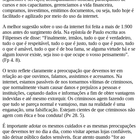
cursos e nos capacitamos, gerenciamos a vida financeira,
compramos, investimos, emitimos documentos, ou seja, tudo hoje é
facilitado e agilizado por meio do uso da internet.
A melhor sugestão sobre o uso da internet foi feita a mais de 1.900
anos antes do surgimento dela. Na epístola de Paulo escrita aos
Filipenses ele disse: “Finalmente, irmãos, tudo o que é verdadeiro,
tudo o que é respeitável, tudo o que é justo, tudo o que é puro, tudo
o que é amável, tudo o que é de boa fama, se alguma virtude há e se
algum louvor existe, seja isso o que ocupe o vosso pensamento”.
(Fp 4. 8).
O texto reflete claramente a preocupação que devemos ter em
relação ao que ouvimos, falamos, assistimos e acessamos. Na
internet, estamos passíveis de nos tornarmos vítimas de criminosos,
que normalmente visam causar danos e prejuízos a pessoas e
instituições, captando dados e informações a fim de obter vantagens
indevidas e até mesmo extorquir. Os criminosos agem fazendo com
que tudo se pareça normal e vantajoso, mas na realidade é uma
enganação, uma falsificação. Estejam cientes de que criminosos não
agem com ética e boa conduta! (Pv 28. 5).
É importante adotar os mesmos cuidados e as mesmas preocupações
que devemos ter no dia a dia, como visitar apenas lojas confiáveis,
não deixar público dados sensíveis, ficar atento quando “for ao