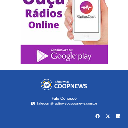
Fale Conosco
falecom@radiowebcoopnews.com.br