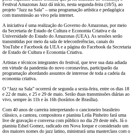
Festival Amazonas Jazz dá início, nesta segunda-feira (18/5), ao
projeto “Jazz na Sala” – uma programação artística e pedagógica
com transmissão ao vivo pela internet.
A iniciativa é uma realização do Governo do Amazonas, por meio
da Secretaria de Estado de Cultura e Economia Criativa e da
Universidade do Estado do Amazonas (UEA). As sessões serão
transmitidas por meio da sala de teleconferências, canais do
YouTube e Facebook da UEA e a página do Facebook da Secretaria
de Estado de Cultura e Economia Criativa.
Artistas e técnicos integrantes do festival, que teve sua data adiada
em virtude da pandemia do novo coronavírus, participarão da
programação abordando assuntos de interesse de toda a cadeia da
economia criativa.
O “Jazz na Sala” ocorrerá de segunda a sexta-feira, entre os dias 18
e 22 de maio, e 25 e 29 de maio. Serão duas transmissões diárias ao
vivo, sempre às 11h e às 16h (horários de Brasília).
Com 40 anos de carreira interpretando o cancioneiro brasileiro
clássico, a cantora, compositora e pianista Leila Pinheiro fará uma
live de gravação e conversa com público no dia 29 deste mês. Já o
pianista Edsel Gomez, radicado em Nova Iorque e considerado um
dos maiores nomes do jazz latino, ministrará uma masterclass com o