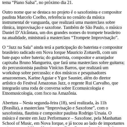
tema “Piano Salsa”, no próximo dia 21.
Outro nome que se destaca no projeto é o saxofonista e compositor
paulista Marcelo Coelho, referência no cenário da música
instrumental de vanguarda, que realizará uma masterclass sobre
rítmica, improvisação e saxofone. Também de São Paulo, o músico
Daniel D’Alcântara, um dos grandes nomes do trompete brasileiro
na atualidade, ministrará a masterclass “Trompete Improvisação”.
O “Jazz na Sala” ainda terá a participação do baterista e compositor
brasileiro radicado em Nova Iorque Mauricio Zottarelli, com um
bate-papo sobre bateria; do guitarrista, compositor e arranjador
capixaba Bruno Mangueira, que fará uma masterclass sobre guitarra;
do percussionista paulista Vinícius Barros, que realizará um
workshop sobre percussão; e dos músicos e pesquisadores
amazonenses, Karine Aguiar e Ygor Saunier, além do diretor
artístico do Festival Amazonas Jazz, o regente Rui Carvalho, que
integrarão uma roda de conversa sobre Ecomusicologia e
Etnomusicologia, com foco na Amazônia.
Abertura – Nesta segunda-feira (18), será realizada, às 11h
(Brasília), a masterclass “Improvisação e Saxofone”, com o
saxofonista, flautista e compositor paulista Rodrigo Ursaia. O
músico é mestre em Jazz Performance – Saxofone, pela Manhattan
School of Music, em Nova Iorque, e já tocou ao lado de importantes