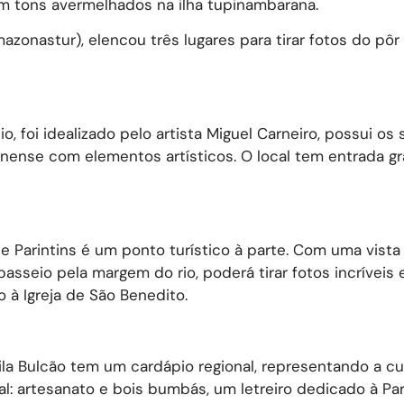
em tons avermelhados na ilha tupinambarana.
onastur), elencou três lugares para tirar fotos do pôr
io, foi idealizado pelo artista Miguel Carneiro, possui os
ense com elementos artísticos. O local tem entrada gra
 Parintins é um ponto turístico à parte. Com uma vista
passeio pela margem do rio, poderá tirar fotos incríveis
 à Igreja de São Benedito.
la Bulcão tem um cardápio regional, representando a cul
l: artesanato e bois bumbás, um letreiro dedicado à Par