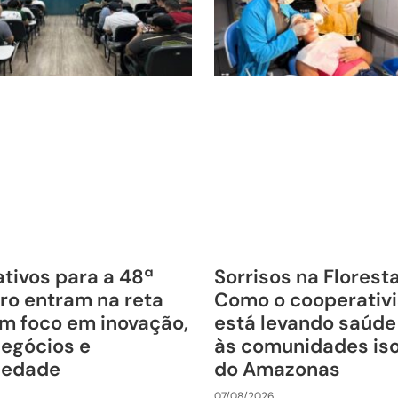
tivos para a 48ª
Sorrisos na Florest
ro entram na reta
Como o cooperativ
om foco em inovação,
está levando saúde
negócios e
às comunidades is
riedade
do Amazonas
07/08/2026