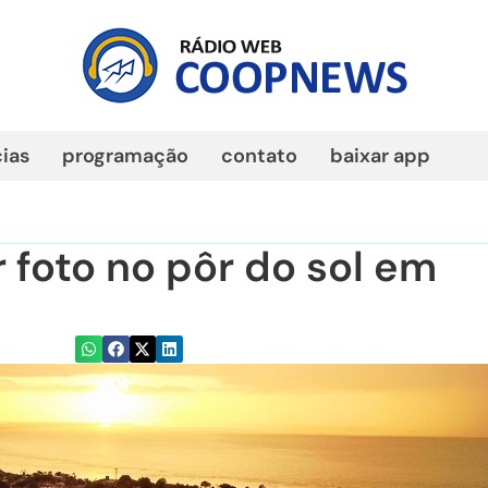
cias
programação
contato
baixar app
r foto no pôr do sol em