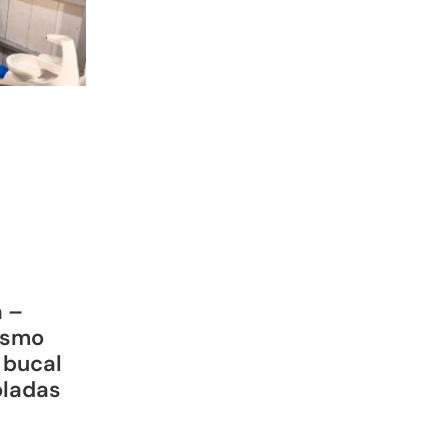
a –
ismo
 bucal
oladas