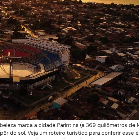
eleza marca a cidade Parintins (a 369 quilômetros de 
 pôr do sol. Veja um roteiro turístico para conferir esse