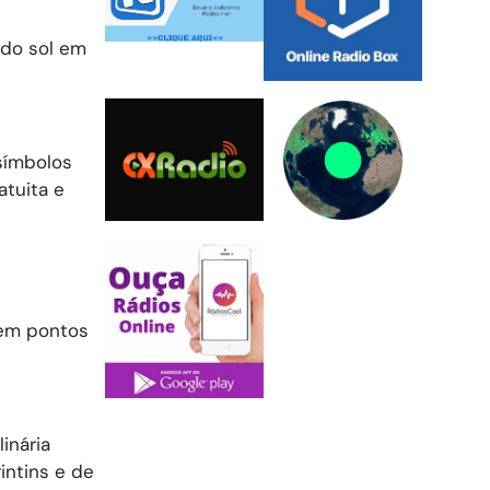
 do sol em
 símbolos
tuita e
 em pontos
inária
intins e de