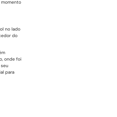
do momento
ol no lado
rcedor do
bém
o, onde foi
 seu
al para