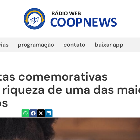
cias
programação
contato
baixar app
atas comemorativas
 riqueza de uma das mai
os