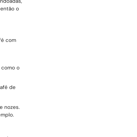
endoadas,
 então o
afé com
, como o
café de
e nozes.
emplo.