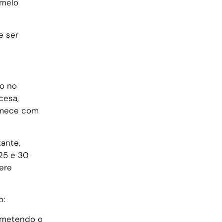
amelo
e ser
o no
cesa,
Comece com
ante,
25 e 30
ere
o:
ometendo o