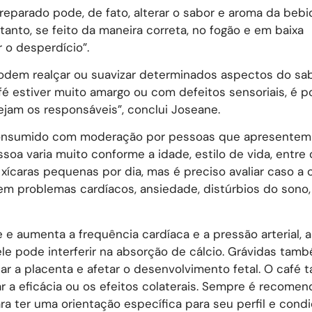
reparado pode, de fato, alterar o sabor e aroma da bebi
anto, se feito da maneira correta, no fogão e em baixa
 o desperdício”.
podem realçar ou suavizar determinados aspectos do sa
 estiver muito amargo ou com defeitos sensoriais, é p
jam os responsáveis”, conclui Joseane.
r consumido com moderação por pessoas que apresentem
soa varia muito conforme a idade, estilo de vida, entre 
ícaras pequenas por dia, mas é preciso avaliar caso a 
problemas cardíacos, ansiedade, distúrbios do sono, 
 e aumenta a frequência cardíaca e a pressão arterial, 
le pode interferir na absorção de cálcio. Grávidas ta
ssar a placenta e afetar o desenvolvimento fetal. O café
 a eficácia ou os efeitos colaterais. Sempre é recomen
a ter uma orientação específica para seu perfil e cond