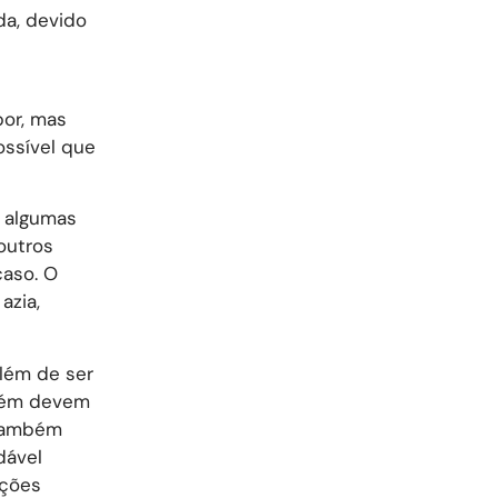
da, devido
bor, mas
ossível que
 algumas
outros
caso. O
azia,
além de ser
mbém devem
 também
dável
ições