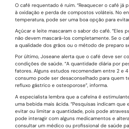
O café requentado é ruim. “Reaquecer o café já p
à oxidação e perda de compostos voláteis. No ent
temperatura, pode ser uma boa opção para evitar
Açúcar e leite mascaram o sabor do café. “Eles 
não devem mascará-los completamente. Se o café
a qualidade dos grãos ou o método de preparo se
Por último, Joseane alerta que o café deve se
condições de saúde. “A quantidade diária por pes
fatores. Alguns estudos recomendam entre 2 e 4 x
consumo pode ser desaconselhado para quem tem 
refluxo gástrico e osteoporose”, informa.
A especialista lembra que a cafeína é estimulante
uma bebida mais ácida. “Pesquisas indicam que e
evitar ou limitar a quantidade, pois pode atrave
pode interagir com alguns medicamentos e alterar
consultar um médico ou profissional de saúde par