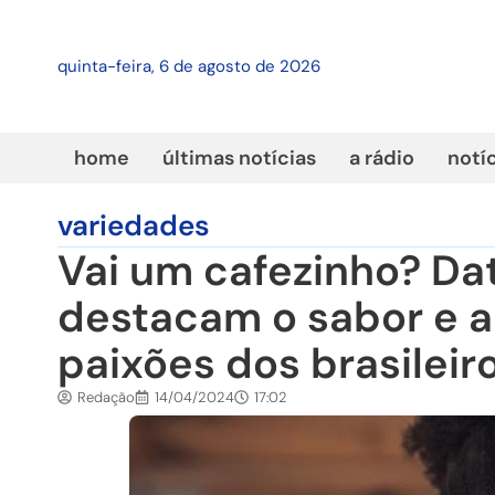
quinta-feira, 6 de agosto de 2026
home
últimas notícias
a rádio
notí
variedades
Vai um cafezinho? D
destacam o sabor e a
paixões dos brasileir
Redação
14/04/2024
17:02