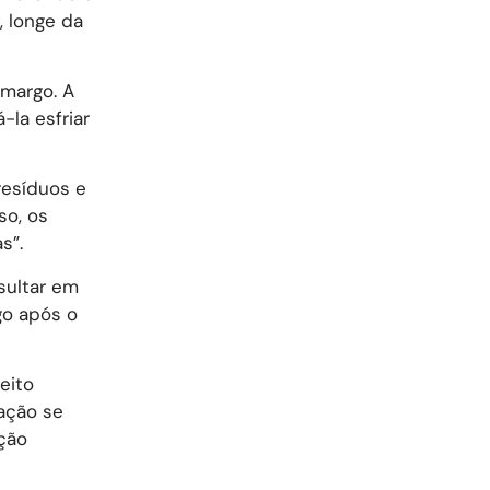
, longe da
amargo. A
-la esfriar
resíduos e
so, os
s”.
sultar em
go após o
eito
tação se
ção