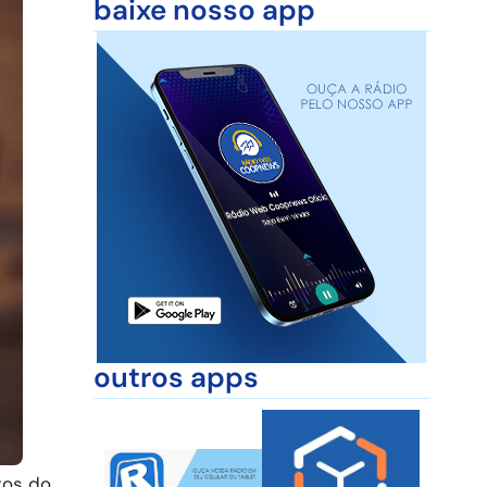
baixe nosso app
outros apps
tos do