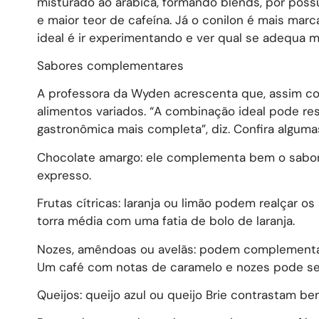
misturado ao arábica, formando blends, por poss
e maior teor de cafeína. Já o conilon é mais mar
ideal é ir experimentando e ver qual se adequa m
Sabores complementares
A professora da Wyden acrescenta que, assim co
alimentos variados. “A combinação ideal pode re
gastronômica mais completa”, diz. Confira alguma
Chocolate amargo: ele complementa bem o sabor 
expresso.
Frutas cítricas: laranja ou limão podem realçar 
torra média com uma fatia de bolo de laranja.
Nozes, amêndoas ou avelãs: podem complementar o
Um café com notas de caramelo e nozes pode s
Queijos: queijo azul ou queijo Brie contrastam 