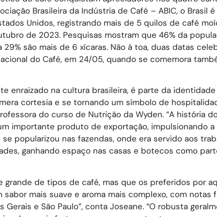
iação Brasileira da Indústria de Café – ABIC, o Brasil 
tados Unidos, registrando mais de 5 quilos de café moí
outubro de 2023. Pesquisas mostram que 46% da popul
ra 29% são mais de 6 xícaras. Não à toa, duas datas cel
ia Nacional do Café, em 24/05, quando se comemora tamb
enraizado na cultura brasileira, é parte da identidade
mera cortesia e se tornando um símbolo de hospitalidad
rofessora do curso de Nutrição da Wyden. “A história d
u um importante produto de exportação, impulsionando 
se popularizou nas fazendas, onde era servido aos tra
idades, ganhando espaço nas casas e botecos como part
e grande de tipos de café, mas que os preferidos por aq
um sabor mais suave e aroma mais complexo, com notas f
as Gerais e São Paulo”, conta Joseane. “O robusta geral