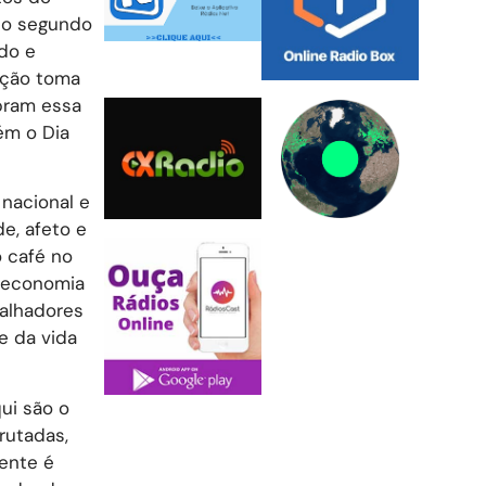
é o segundo
do e
ação toma
ebram essa
ém o Dia
 nacional e
e, afeto e
o café no
a economia
balhadores
e da vida
ui são o
rutadas,
mente é