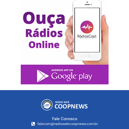
Fale Conosco
falecom@radiowebcoopnews.com.br