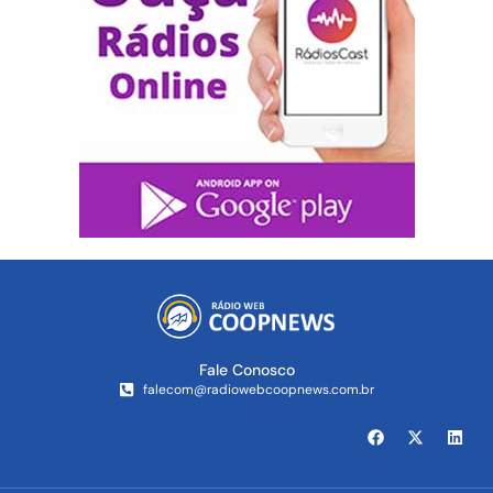
Fale Conosco
falecom@radiowebcoopnews.com.br