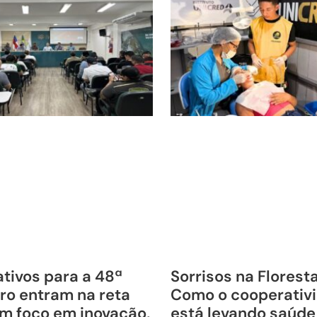
tivos para a 48ª
Sorrisos na Florest
ro entram na reta
Como o cooperativ
om foco em inovação,
está levando saúde