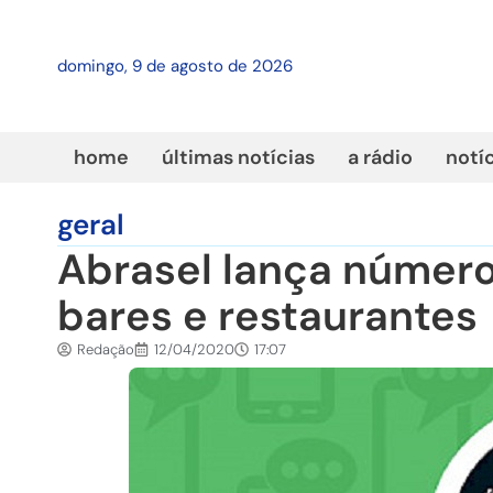
domingo, 9 de agosto de 2026
home
últimas notícias
a rádio
notí
geral
Abrasel lança númer
bares e restaurantes
Redação
12/04/2020
17:07