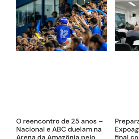
O reencontro de 25 anos –
Prepara
Nacional e ABC duelam na
Expoag
Arena da Amazônia pelo
final c