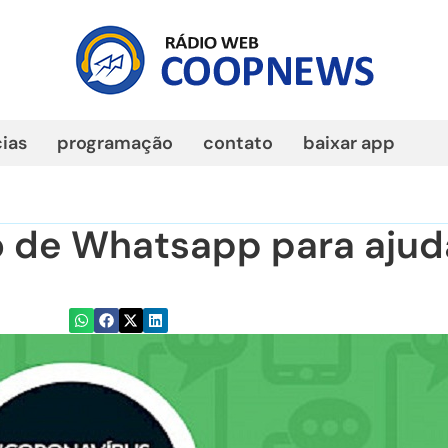
cias
programação
contato
baixar app
o de Whatsapp para ajud