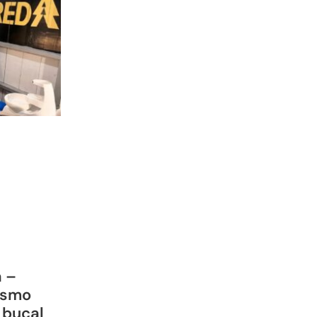
a –
ismo
 bucal