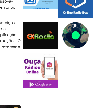
asso-a-
mento por
serviços
e a
plicação
ituações. O
o retomar a