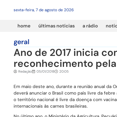
sexta-feira, 7 de agosto de 2026
home
últimas notícias
a rádio
notí
geral
Ano de 2017 inicia c
reconhecimento pela O
Redação
05/01/2018
20:05
Em maio deste ano, durante a reunião anual da Or
deverá anunciar o Brasil como país livre da febre
o território nacional é livre da doença com vacin
internacionais às carnes brasileiras.
No último ano, o Ministério da Agricultura, Pecu