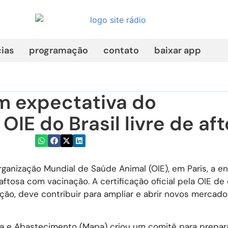
cias
programação
contato
baixar app
om expectativa do
IE do Brasil livre de af
ganização Mundial de Saúde Animal (OIE), em Paris, a e
 aftosa com vacinação. A certificação oficial pela OIE d
ação, deve contribuir para ampliar e abrir novos mercado
ária e Abastecimento (Mapa) criou um comitê para prepar