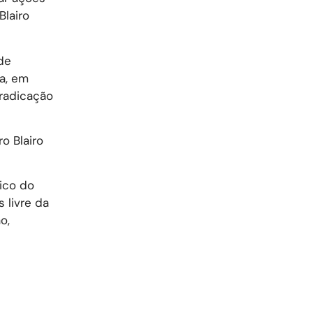
Blairo
de
a, em
rradicação
o Blairo
ico do
 livre da
o,