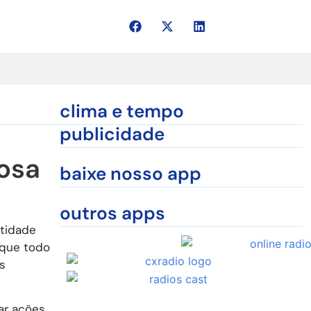
clima e tempo
publicidade
tosa
baixe nosso app
outros apps
ntidade
e que todo
s
ar ações