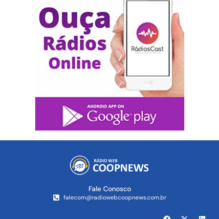
Fale Conosco
falecom@radiowebcoopnews.com.br