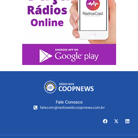
Fale Conosco
falecom@radiowebcoopnews.com.br