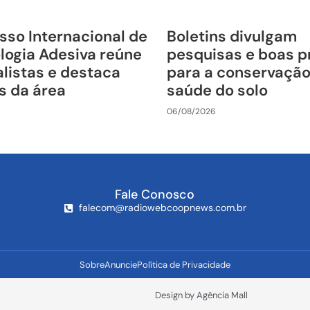
sso Internacional de
Boletins divulgam
logia Adesiva reúne
pesquisas e boas p
listas e destaca
para a conservação
s da área
saúde do solo
06/08/2026
Fale Conosco
falecom@radiowebcoopnews.com.br
Sobre
Anuncie
Política de Privacidade
Design by Agência Mall