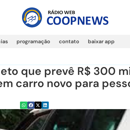
cias
programação
contato
baixar app
eto que prevê R$ 300 mi
 em carro novo para pess