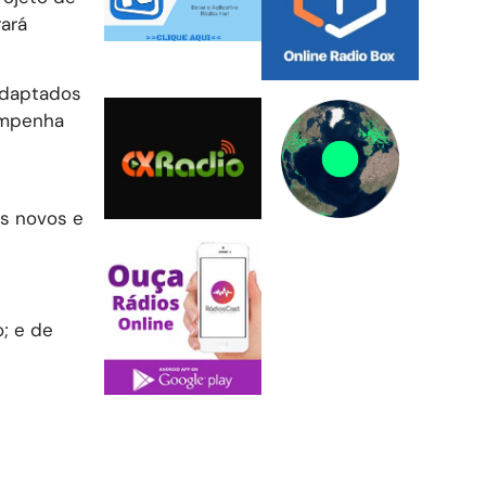
ará
 adaptados
empenha
is novos e
; e de