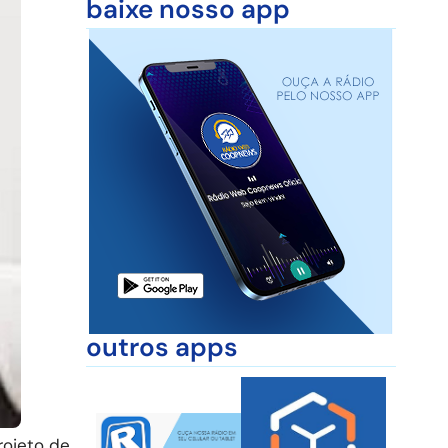
baixe nosso app
outros apps
rojeto de