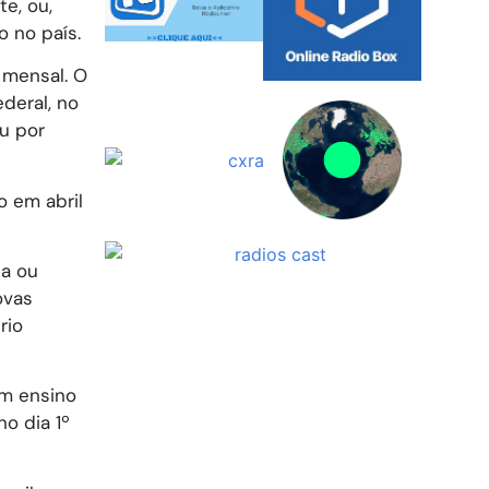
e, ou,
 no país.
 mensal. O
deral, no
u por
o em abril
sa ou
ovas
rio
om ensino
o dia 1º