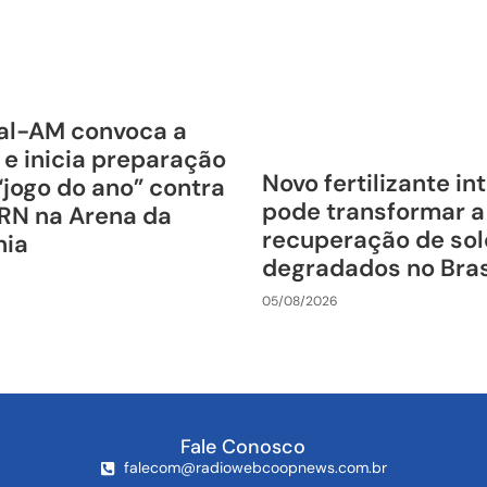
al-AM convoca a
 e inicia preparação
Novo fertilizante in
“jogo do ano” contra
pode transformar a
RN na Arena da
recuperação de sol
nia
degradados no Bras
05/08/2026
Fale Conosco
falecom@radiowebcoopnews.com.br