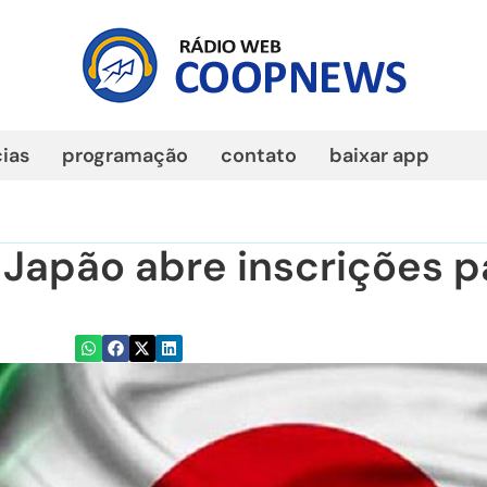
cias
programação
contato
baixar app
 Japão abre inscrições p