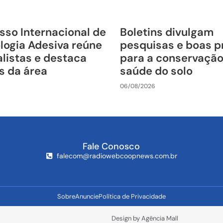
sso Internacional de
Boletins divulgam
logia Adesiva reúne
pesquisas e boas p
listas e destaca
para a conservação
s da área
saúde do solo
06/08/2026
Fale Conosco
falecom@radiowebcoopnews.com.br
Sobre
Anuncie
Política de Privacidade
Design by Agência Mall