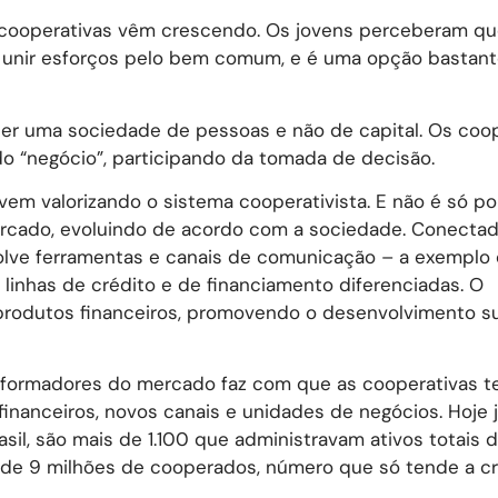
as cooperativas vêm crescendo. Os jovens perceberam qu
e unir esforços pelo bem comum, e é uma opção bastan
 ser uma sociedade de pessoas e não de capital. Os co
do “negócio”, participando da tomada de decisão.
vem valorizando o sistema cooperativista. E não é só por
ercado, evoluindo de acordo com a sociedade. Conecta
nvolve ferramentas e canais de comunicação – a exemplo
linhas de crédito e de financiamento diferenciadas. O
produtos financeiros, promovendo o desenvolvimento s
sformadores do mercado faz com que as cooperativas 
inanceiros, novos canais e unidades de negócios. Hoje 
asil, são mais de 1.100 que administravam ativos totais 
de 9 milhões de cooperados, número que só tende a cr