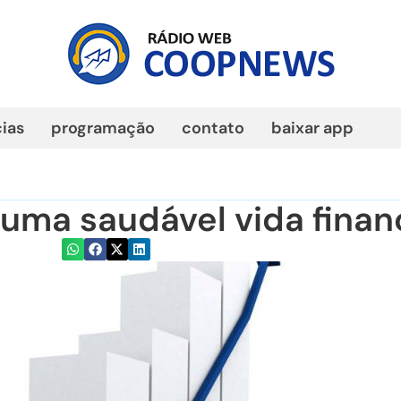
cias
programação
contato
baixar app
uma saudável vida finan