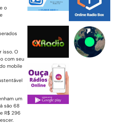
e o
te
operados
 isso. O
do com seu
 do mobile
ustentável
tenham um
já são 68
de R$ 296
escer.