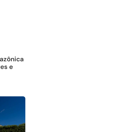
mazônica
res e