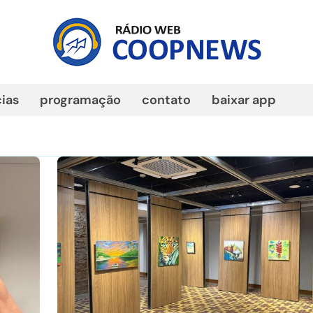
cias
programação
contato
baixar app