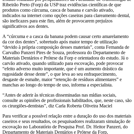
Ribeirão Preto (Forp) da USP traz evidências científicas de que
produtos como cúrcuma, casca de banana e carvão ativado,
indicados na internet como opções caseiras para clareamento dental,
são ineficazes para este fim, além de provocarem prejuízos
significativos aos dentes.
A “cúrcuma e a casca da banana podem causar certo amarelamento
da cor dos dentes”, sobretudo após maior tempo de utilização
“devido à própria composição desses materiais”, conta Fernanda de
Carvalho Panzeri Pires de Souza, professora do Departamento de
Materiais Dentários e Prótese da Forp e orientadora do estudo. Já o
carvão ativado, quando utilizado para escovação, pode provocar
“efeito adverso muito importante, que é um aumento drástico da
rugosidade desse dente”, o que leva ao seu enfraquecimento,
desgaste de esmalte, maior “retenção de resíduos alimentares” e
manchas ao longo do tempo de uso, informa a especialista.
“Antes de aderir às técnicas disseminadas nas mídias sociais,
consulte as opiniões de profissionais habilitados, que, neste caso, são
os cirurgiões-dentistas”, diz Carla Roberta Oliveira Maciel
Para verificar a possível relação entre a duração do uso dos materiais
caseiros e seus resultados, os pesquisadores realizaram simulação de
escovação no Laboratório de Pesquisa Prof. Dr. Heitor Panzeri, do
Departamento de Materiais Dentários e Prótese da Forp,