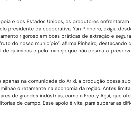
opeia e dos Estados Unidos, os produtores enfrentaram
o presidente da cooperativa, Yan Pinheiro, exigiu desd
namento rigoroso em boas práticas de extração e segur
o fruto do nosso município”, afirma Pinheiro, destacando 
tal de químicos e pelo manejo que não desmata, preserv
e apenas na comunidade do Arixi, a produção possa sup
1 milhão diretamente na economia da região. Antes limit
hares de grandes indústrias, como a Frooty Açaí, que of
ditorias de campo. Esse apoio é vital para superar as di