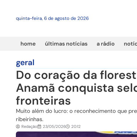
quinta-feira, 6 de agosto de 2026
home
últimas notícias
a rádio
notí
geral
Do coração da flores
Anamã conquista selo
fronteiras
Muito além do lucro: o reconhecimento que pre
ribeirinhas.
Redação
23/05/2026
20:12