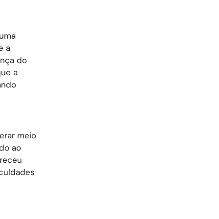
 uma
e a
ança do
que a
ando
erar meio
ado ao
ereceu
ficuldades