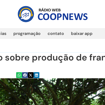
cias
programação
contato
baixar app
o sobre produção de fra