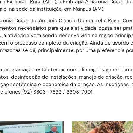
 e Extensão Rural (Ater), a Embrapa Amazônia Ocidental 
aio, na sede da instituição, em Manaus (AM).
nia Ocidental Antônio Cláudio Uchoa Izel e Roger Cres
mentos necessários para que a atividade possa ser pra
, a atividade vem sendo desenvolvida na região princi
zem o processo completo da criação. Ainda de acordo c
Amazonas se dá, principalmente, por uma preferência po
e na programação estão temas como linhagens geneticam
tos, desinfecção de instalações, manejo de criação, re
liação zootécnica e econômica da criação. As inscrições j
telefones (92) 3303- 7832 / 3303-7901.