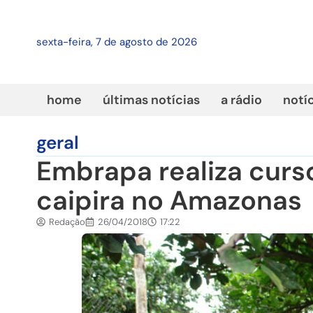
sexta-feira, 7 de agosto de 2026
home
últimas notícias
a rádio
notí
geral
Embrapa realiza curs
caipira no Amazonas
Redação
26/04/2018
17:22