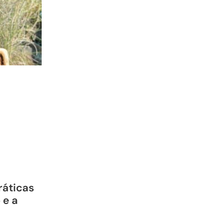
ráticas
 e a