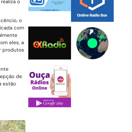
realiza o
cêncio, o
ticada com
palmente
om eles, a
r produtos
ente
cepção de
á estão