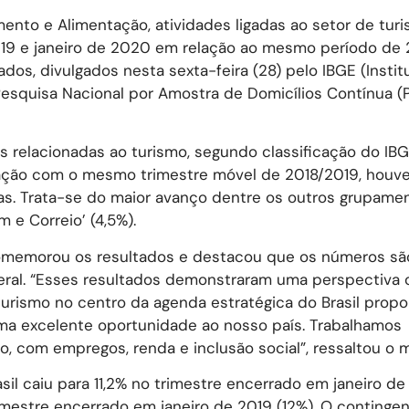
to e Alimentação, atividades ligadas ao setor de turi
19 e janeiro de 2020 em relação ao mesmo período de 
dos, divulgados nesta sexta-feira (28) pelo IBGE (Instit
 a Pesquisa Nacional por Amostra de Domicílios Contínua 
des relacionadas ao turismo, segundo classificação do I
ação com o mesmo trimestre móvel de 2018/2019, houv
das. Trata-se do maior avanço dentre os outros grupame
m e Correio’ (4,5%).
 comemorou os resultados e destacou que os números sã
ral. “Esses resultados demonstraram uma perspectiva o
rismo no centro da agenda estratégica do Brasil propo
ma excelente oportunidade ao nosso país. Trabalhamos
 com empregos, renda e inclusão social”, ressaltou o mi
il caiu para 11,2% no trimestre encerrado em janeiro d
mestre encerrado em janeiro de 2019 (12%). O continge