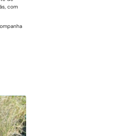
ás, com
acompanha