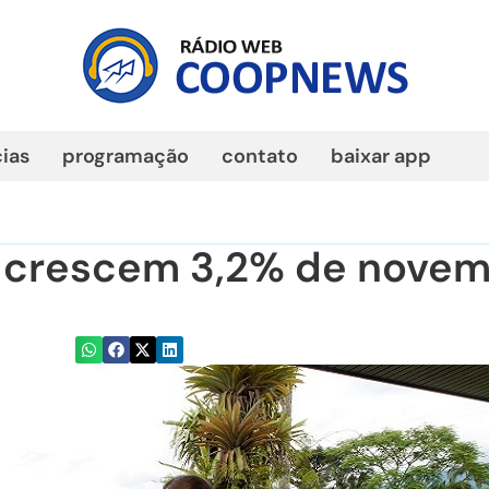
cias
programação
contato
baixar app
 crescem 3,2% de nove