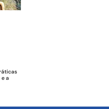
ráticas
 e a