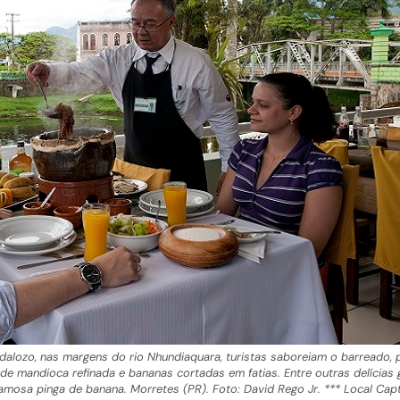
adalozo, nas margens do rio Nhundiaquara, turistas saboreiam o barreado, 
 de mandioca refinada e bananas cortadas em fatias. Entre outras delícias
famosa pinga de banana. Morretes (PR). Foto: David Rego Jr. *** Local Cap