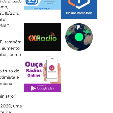
indeterminado
smo,
2018/2019,
uto
(PNAD
BGE, também
e aumento
ntos, como
o fruto de
timista e
rciona
nistro.?
e 2020, uma
nte de