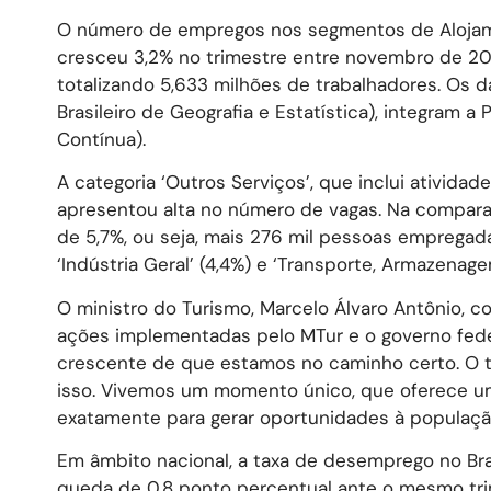
O número de empregos nos segmentos de Alojamen
cresceu 3,2% no trimestre entre novembro de 20
totalizando 5,633 milhões de trabalhadores. Os da
Brasileiro de Geografia e Estatística), integram
Contínua).
A categoria ‘Outros Serviços’, que inclui ativida
apresentou alta no número de vagas. Na compar
de 5,7%, ou seja, mais 276 mil pessoas emprega
‘Indústria Geral’ (4,4%) e ‘Transporte, Armazenage
O ministro do Turismo, Marcelo Álvaro Antônio,
ações implementadas pelo MTur e o governo fede
crescente de que estamos no caminho certo. O tu
isso. Vivemos um momento único, que oferece u
exatamente para gerar oportunidades à população,
Em âmbito nacional, a taxa de desemprego no Bras
queda de 0,8 ponto percentual ante o mesmo tri