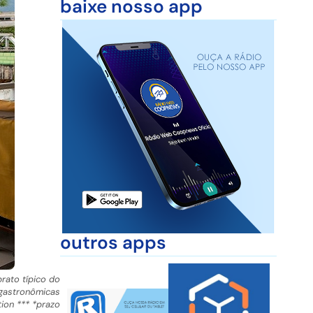
baixe nosso app
outros apps
prato típico do
 gastronômicas
tion *** *prazo