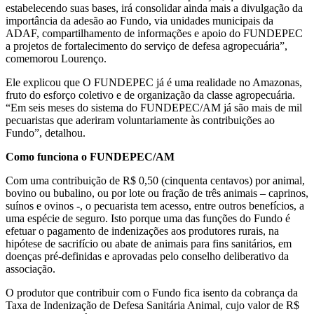
estabelecendo suas bases, irá consolidar ainda mais a divulgação da
importância da adesão ao Fundo, via unidades municipais da
ADAF, compartilhamento de informações e apoio do FUNDEPEC
a projetos de fortalecimento do serviço de defesa agropecuária”,
comemorou Lourenço.
Ele explicou que O FUNDEPEC já é uma realidade no Amazonas,
fruto do esforço coletivo e de organização da classe agropecuária.
“Em seis meses do sistema do FUNDEPEC/AM já são mais de mil
pecuaristas que aderiram voluntariamente às contribuições ao
Fundo”, detalhou.
Como funciona o FUNDEPEC/AM
Com uma contribuição de R$ 0,50 (cinquenta centavos) por animal,
bovino ou bubalino, ou por lote ou fração de três animais – caprinos,
suínos e ovinos -, o pecuarista tem acesso, entre outros benefícios, a
uma espécie de seguro. Isto porque uma das funções do Fundo é
efetuar o pagamento de indenizações aos produtores rurais, na
hipótese de sacrifício ou abate de animais para fins sanitários, em
doenças pré-definidas e aprovadas pelo conselho deliberativo da
associação.
O produtor que contribuir com o Fundo fica isento da cobrança da
Taxa de Indenização de Defesa Sanitária Animal, cujo valor de R$