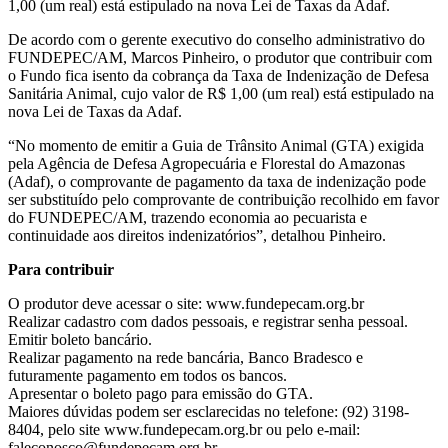
1,00 (um real) está estipulado na nova Lei de Taxas da Adaf.
De acordo com o gerente executivo do conselho administrativo do
FUNDEPEC/AM, Marcos Pinheiro, o produtor que contribuir com
o Fundo fica isento da cobrança da Taxa de Indenização de Defesa
Sanitária Animal, cujo valor de R$ 1,00 (um real) está estipulado na
nova Lei de Taxas da Adaf.
“No momento de emitir a Guia de Trânsito Animal (GTA) exigida
pela Agência de Defesa Agropecuária e Florestal do Amazonas
(Adaf), o comprovante de pagamento da taxa de indenização pode
ser substituído pelo comprovante de contribuição recolhido em favor
do FUNDEPEC/AM, trazendo economia ao pecuarista e
continuidade aos direitos indenizatórios”, detalhou Pinheiro.
Para contribuir
O produtor deve acessar o site: www.fundepecam.org.br
Realizar cadastro com dados pessoais, e registrar senha pessoal.
Emitir boleto bancário.
Realizar pagamento na rede bancária, Banco Bradesco e
futuramente pagamento em todos os bancos.
Apresentar o boleto pago para emissão do GTA.
Maiores dúvidas podem ser esclarecidas no telefone: (92) 3198-
8404, pelo site www.fundepecam.org.br ou pelo e-mail:
faleconosco@fundepecam.org.br