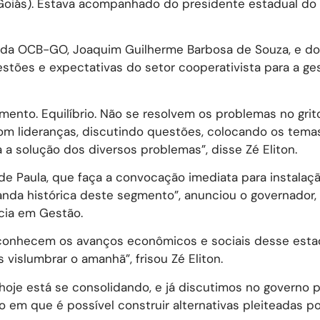
oiás). Estava acompanhado do presidente estadual do
e da OCB-GO, Joaquim Guilherme Barbosa de Souza, e d
stões e expectativas do setor cooperativista para a ge
mento. Equilíbrio. Não se resolvem os problemas no grit
om lideranças, discutindo questões, colocando os tem
a solução dos diversos problemas”, disse Zé Eliton.
de Paula, que faça a convocação imediata para instalaç
da histórica deste segmento”, anunciou o governador,
cia em Gestão.
econhecem os avanços econômicos e sociais desse esta
 vislumbrar o amanhã”, frisou Zé Eliton.
hoje está se consolidando, e já discutimos no governo 
 em que é possível construir alternativas pleiteadas p