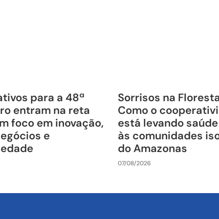
tivos para a 48ª
Sorrisos na Florest
ro entram na reta
Como o cooperativ
om foco em inovação,
está levando saúde
negócios e
às comunidades is
riedade
do Amazonas
07/08/2026