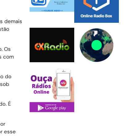
os demais
stão
o. Os
as com
ão do
 sob
do. É
por
or esse