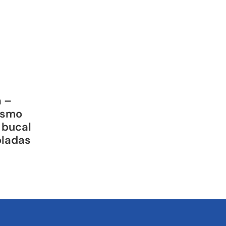
a –
ismo
 bucal
oladas