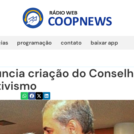
cias
programação
contato
baixar app
ncia criação do Consel
tivismo