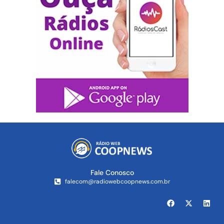
Fale Conosco
falecom@radiowebcoopnews.com.br