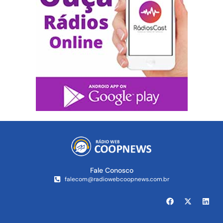
Fale Conosco
falecom@radiowebcoopnews.com.br